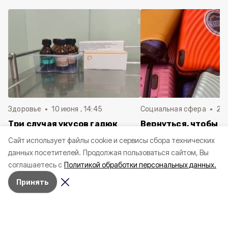
Здоровье
10 июня , 14:45
Социальная сфера
20 
Три случая укусов гадюк
Вернуться, чтобы о
зафиксировали в
почти 1 500
Cайт использует файлы cookie и сервисы сбора технических
Белгородской области с
соотечественников
данных посетителей.
Продолжая пользоваться сайтом, Вы
начала года
в Белгородскую обл
соглашаетесь с
Политикой обработки персональных данных.
пять лет
Принять