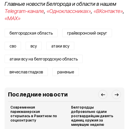
Главные новости Белгорода и области в нашем
Telegram-канале
,
«Одноклассниках»
,
«ВКонтакте»
,
«MAX»
белгородская область
грайворонский округ
сво
всу
атаки всу
атаки всу на белгородскую область
вячеслав гладков
раненые
Последние новости
Современная
Белгородцы
парикмахерская
добровольно сдали
открылась в Ракитном по
росгвардейцам девять
соцконтракту
единиц оружия за
минувшую неделю