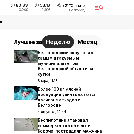
80.93
93.19
+
21
°С,
ясно
-0.20
$
-0.39
€
Белгород
л
Неделю
Месяц
Лучшее за
Белгородский округ стал
самым атакуемым
муниципалитетом
Белгородской области за
сутки
Вчера, 11:18
Более 100 кг мясной
продукции уничтожено на
полигоне отходов в
Белгороде
4 августа , 12:44
Беспилотник атаковал
коммерческий объект в
Короче, пострадали мужчина