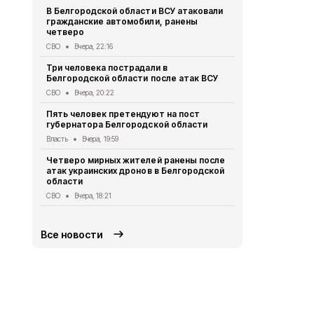
В Белгородской области ВСУ атаковали
Первый эта
гражданские автомобили, ранены
участковый
четверо
области 11 
СВО
Вчера, 22:16
Общество
Вч
Три человека пострадали в
В Белгородс
Белгородской области после атак ВСУ
атак ВСУ по
жителей
СВО
Вчера, 20:22
СВО
Вчера, 1
Пять человек претендуют на пост
губернатора Белгородской области
Водитель л
пострадал 
Власть
Вчера, 19:59
«КамАЗом» 
Четверо мирных жителей ранены после
ДТП
Вчера, 1
атак украинских дронов в Белгородской
области
В Белгородс
родились 50
СВО
Вчера, 18:21
Общество
Вч
Все новости