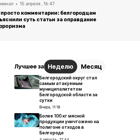
иминал
15 апреля , 16:47
 просто комментарии: белгородцам
ъяснили суть статьи за оправдание
рроризма
Неделю
Месяц
Лучшее за
Белгородский округ стал
самым атакуемым
муниципалитетом
Белгородской области за
сутки
Вчера, 11:18
Более 100 кг мясной
продукции уничтожено на
полигоне отходов в
Белгороде
4 августа , 12:44