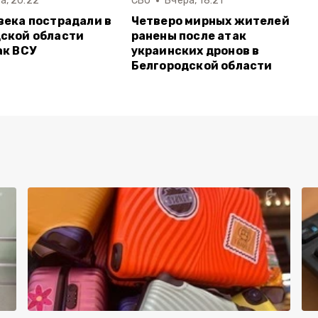
а, 20:22
СВО
Вчера, 18:21
века пострадали в
Четверо мирных жителей
ской области
ранены после атак
ак ВСУ
украинских дронов в
Белгородской области