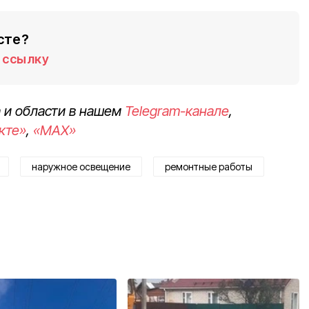
сте?
ссылку
 и области в нашем
Telegram-канале
,
кте»
,
«MAX»
наружное освещение
ремонтные работы