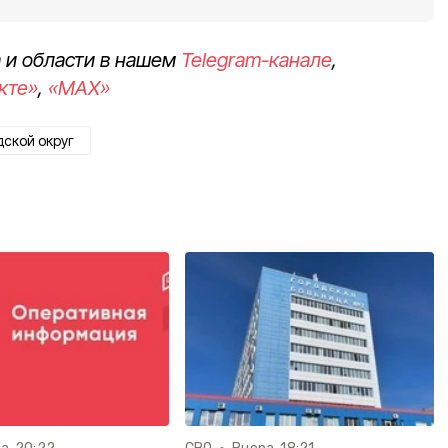
 и области в нашем
Telegram-канале
,
кте»
,
«MAX»
ской округ