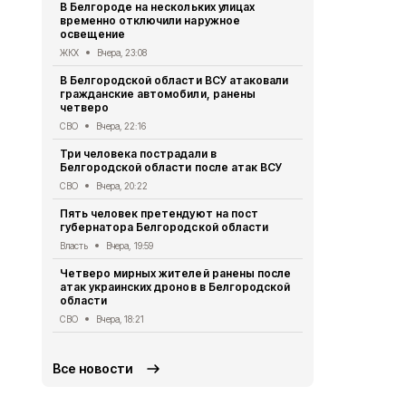
В Белгороде на нескольких улицах
Автомобиль
временно отключили наружное
округа подв
освещение
дрона
ЖКХ
Вчера, 23:08
СВО
Вчера, 1
В Белгородской области ВСУ атаковали
Первый эта
гражданские автомобили, ранены
участковый
четверо
области 11 
СВО
Вчера, 22:16
Общество
Вч
Три человека пострадали в
В Белгородс
Белгородской области после атак ВСУ
атак ВСУ по
жителей
СВО
Вчера, 20:22
СВО
Вчера, 1
Пять человек претендуют на пост
губернатора Белгородской области
Водитель л
пострадал 
Власть
Вчера, 19:59
«КамАЗом» 
Четверо мирных жителей ранены после
ДТП
Вчера, 1
атак украинских дронов в Белгородской
области
В Белгородс
родились 50
СВО
Вчера, 18:21
Общество
Вч
Все новости