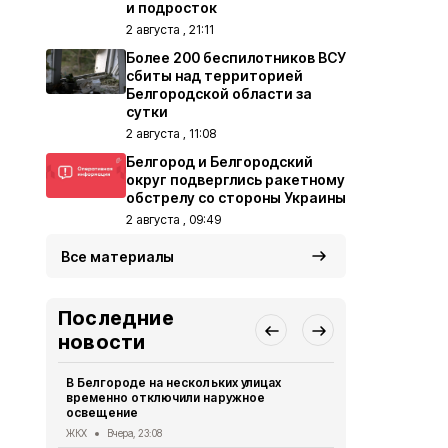
и подросток
2 августа , 21:11
Более 200 беспилотников ВСУ
сбиты над территорией
Белгородской области за
сутки
2 августа , 11:08
Белгород и Белгородский
округ подверглись ракетному
обстрелу со стороны Украины
2 августа , 09:49
Все материалы
Последние
новости
В Белгороде на нескольких улицах
Автомобиль
временно отключили наружное
округа подв
освещение
дрона
ЖКХ
Вчера, 23:08
СВО
Вчера, 1