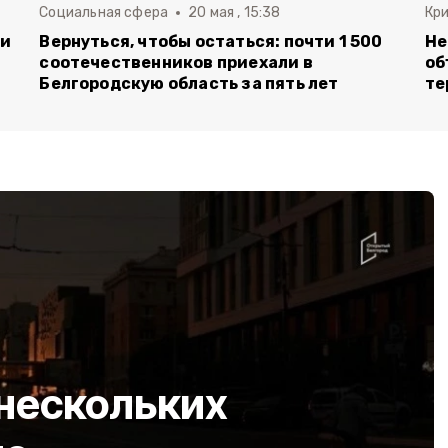
Социальная сфера
20 мая , 15:38
Кр
ли
Вернуться, чтобы остаться: почти 1 500
Не
соотечественников приехали в
об
Белгородскую область за пять лет
те
 нескольких