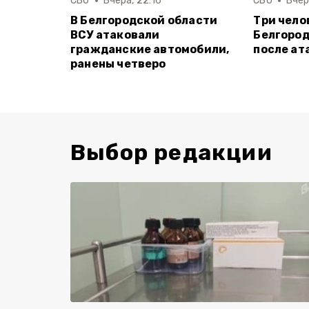
СВО
Вчера, 22:16
СВО
Вчер
В Белгородской области
Три чело
ВСУ атаковали
Белгород
гражданские автомобили,
после ат
ранены четверо
Выбор редакции