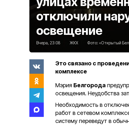
улицах времен
отключили нар
освещение
Вчера, 23:08
ЖКХ
Фото:
«Открытый Белг
Это связано с проведен
комплексе
Мэрия
Белгорода
предупр
освещения. Неудобства зат
Необходимость в отключен
работ в сетевом комплексе
систему переведут в обыч