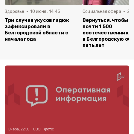
Здоровье
10 июня , 14:45
Социальная сфера
20 
Три случая укусов гадюк
Вернуться, чтобы о
зафиксировали в
почти 1 500
Белгородской области с
соотечественников
начала года
в Белгородскую обл
пять лет
Вчера, 22:33
СВО
Фото: