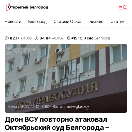
Новости
Белгород
Старый Оскол
Бизнес
Статьи
82.17
94.84
+
15
°С,
ясно
+0.00
$
+0.00
€
Белгород
6 июня 2025, 10:17
СВО
Фото:
t.me/vvgladkov
Дрон ВСУ повторно атаковал
Октябрьский суд Белгорода –