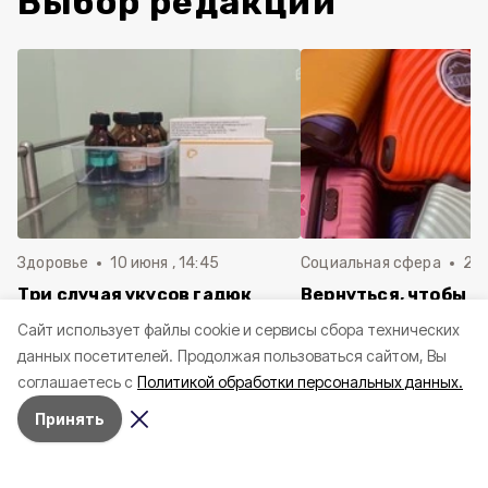
Выбор редакции
Здоровье
10 июня , 14:45
Социальная сфера
20 
Три случая укусов гадюк
Вернуться, чтобы о
зафиксировали в
почти 1 500
Cайт использует файлы cookie и сервисы сбора технических
Белгородской области с
соотечественников
данных посетителей.
Продолжая пользоваться сайтом, Вы
начала года
в Белгородскую обл
соглашаетесь с
Политикой обработки персональных данных.
пять лет
Принять