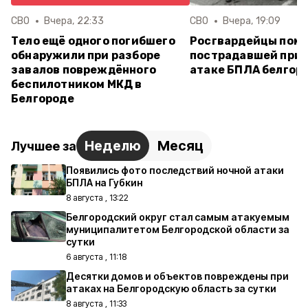
СВО
Вчера, 22:33
СВО
Вчера, 19:09
Тело ещё одного погибшего
Росгвардейцы пом
обнаружили при разборе
пострадавшей при 
завалов повреждённого
атаке БПЛА белгор
беспилотником МКД в
Белгороде
Неделю
Месяц
Лучшее за
Появились фото последствий ночной атаки
БПЛА на Губкин
8 августа , 13:22
Белгородский округ стал самым атакуемым
муниципалитетом Белгородской области за
сутки
6 августа , 11:18
Десятки домов и объектов повреждены при
атаках на Белгородскую область за сутки
8 августа , 11:33