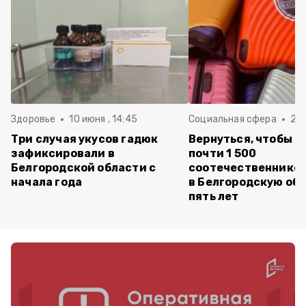
Здоровье
10 июня , 14:45
Социальная сфера
20 
Три случая укусов гадюк
Вернуться, чтобы о
зафиксировали в
почти 1 500
Белгородской области с
соотечественников
начала года
в Белгородскую обл
пять лет