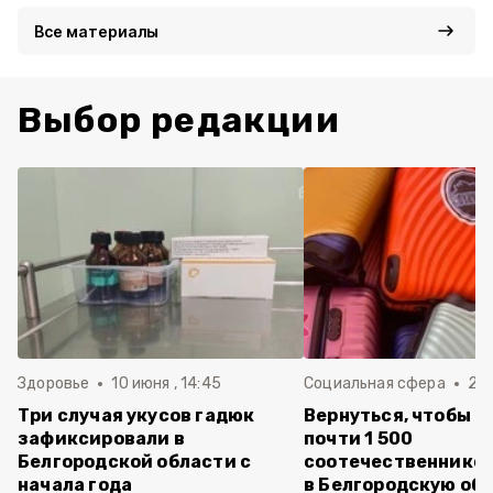
Все материалы
Выбор редакции
Здоровье
10 июня , 14:45
Социальная сфера
20 
Три случая укусов гадюк
Вернуться, чтобы о
зафиксировали в
почти 1 500
Белгородской области с
соотечественников
начала года
в Белгородскую обл