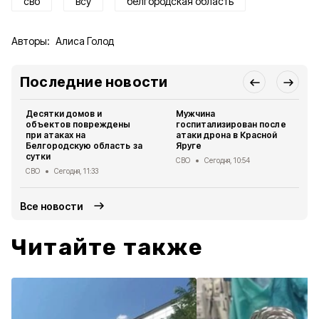
сво
всу
белгородская область
Авторы:
Алиса Голод
Последние новости
Десятки домов и
Мужчина
объектов повреждены
госпитализирован после
при атаках на
атаки дрона в Красной
Белгородскую область за
Яруге
сутки
СВО
Сегодня, 10:54
СВО
Сегодня, 11:33
Все новости
Читайте также