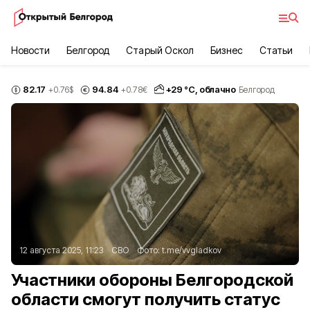
Новости
Белгород
Старый Оскол
Бизнес
Статьи
82.17
94.84
+
29
°С,
облачно
+0.76
$
+0.78
€
Белгород
12 августа 2025, 11:23
СВО
Фото:
t.me/vvgladkov
Участники обороны Белгородской
области смогут получить статус