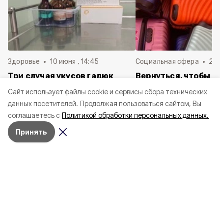
Здоровье
10 июня , 14:45
Социальная сфера
20 
Три случая укусов гадюк
Вернуться, чтобы о
зафиксировали в
почти 1 500
Cайт использует файлы cookie и сервисы сбора технических
Белгородской области с
соотечественников
данных посетителей.
Продолжая пользоваться сайтом, Вы
начала года
в Белгородскую обл
соглашаетесь с
Политикой обработки персональных данных.
пять лет
Принять