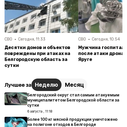
СВО
Сегодня, 11:33
СВО
Сегодня, 10:54
Десятки домов и объектов
Мужчина госпитал
повреждены при атаках на
после атаки дрона 
Белгородскую область за
Яруге
сутки
Неделю
Месяц
Лучшее за
Белгородский округ стал самым атакуемым
муниципалитетом Белгородской области за
сутки
6 августа , 11:18
Более 100 кг мясной продукции уничтожено
на полигоне отходов в Белгороде