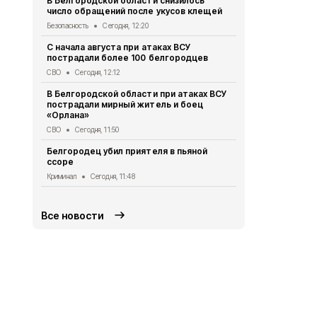
В Белгородской области снизилось
число обращений после укусов клещей
При атаке 
пострадали
Безопасность
Сегодня, 12:20
СВО
Сегодня,
С начала августа при атаках ВСУ
пострадали более 100 белгородцев
Схемы движ
маршрутов 
СВО
Сегодня, 12:12
Транспорт
Се
В Белгородской области при атаках ВСУ
пострадали мирный житель и боец
Грайворонск
«Орлана»
финалистов
долголетие
СВО
Сегодня, 11:50
Безопасность
Белгородец убил приятеля в пьяной
ссоре
Более 30 ж
Белгородско
Криминал
Сегодня, 11:48
СВО
Сегодня
Все новости