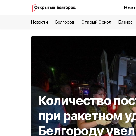
Ново
Новости
Белгород
Старый Оскол
Бизнес
Количество по
при ракетном у
Белгороду увел