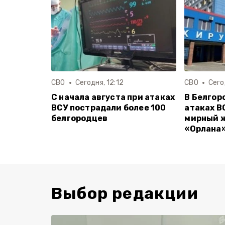
СВО
Сегодня, 12:12
СВО
Сего
С начала августа при атаках
В Белгор
ВСУ пострадали более 100
атаках В
белгородцев
мирный ж
«Орлана
Выбор редакции