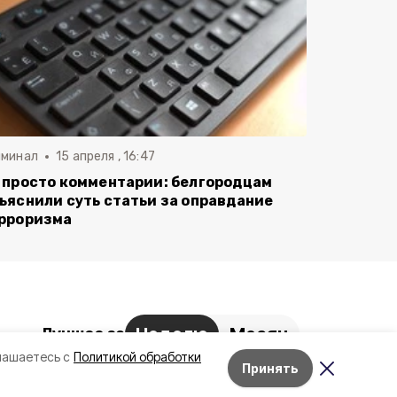
иминал
15 апреля , 16:47
 просто комментарии: белгородцам
ъяснили суть статьи за оправдание
рроризма
Неделю
Месяц
Лучшее за
лашаетесь с
Политикой обработки
Белгородский округ стал
Принять
Лента новостей
самым атакуемым