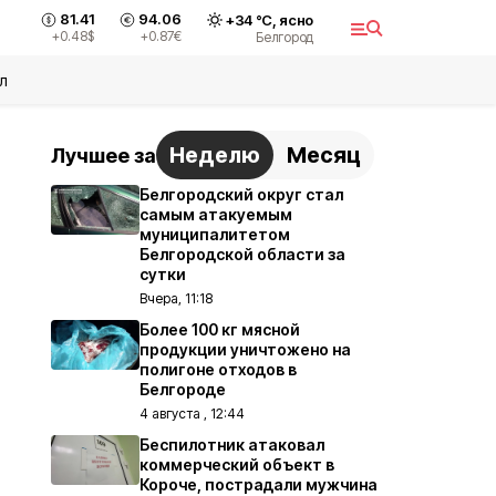
81.41
94.06
+
34
°С,
ясно
+0.48
$
+0.87
€
Белгород
л
Неделю
Месяц
Лучшее за
Белгородский округ стал
самым атакуемым
муниципалитетом
Белгородской области за
сутки
Вчера, 11:18
Более 100 кг мясной
продукции уничтожено на
полигоне отходов в
Белгороде
4 августа , 12:44
Беспилотник атаковал
коммерческий объект в
Короче, пострадали мужчина