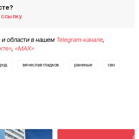
сте?
ссылку
 и области в нашем
Telegram-канале
,
кте»
,
«MAX»
род
вячеслав гладков
раненые
сво