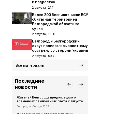
и подросток
2 августа , 21:11
Более 200 беспилотников ВСУ
сбиты над территорией
Белгородской области за
сутки
2 августа , 11:08
Белгород и Белгородский
округ подверглись ракетному
обстрелу со стороны Украины
2 августа , 09:49
Все материалы
Последние
новости
Жителей Белгорода предупредили о
Двое жител
временных отключениях света 7 августа
обвиняются
бюджетных
Белгород
Сегодня, 12:35
Криминал
Сег