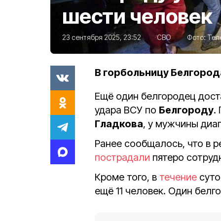
шести человек
23 сентября 2025, 23:52
СВО
Фото:
Тел
В горбольницу Белгород
Ещё один белгородец дост
удара ВСУ по
Белгороду
.
Гладкова
, у мужчины диа
Ранее сообщалось, что в р
пострадали
пятеро сотруд
Кроме того, в
течение
суто
ещё 11 человек. Один бел