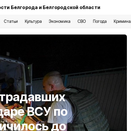
сти Белгорода и Белгородской области
Статьи
Культура
Экономика
СВО
Погода
Кримина
страдавших
даре ВСУ по
ичилось до