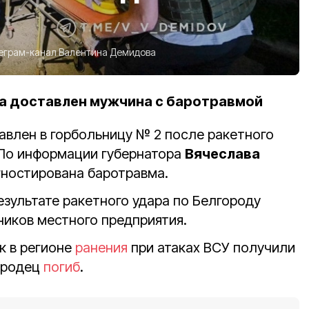
еграм-канал Валентина Демидова
а доставлен мужчина с баротравмой
авлен в горбольницу № 2 после ракетного
 По информации губернатора
Вячеслава
гностирована баротравма.
езультате ракетного удара по Белгороду
ников местного предприятия.
к в регионе
ранения
при атаках ВСУ получили
городец
погиб
.