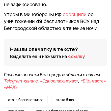
не зафиксировано.
Утром в Минобороны РФ
сообщили
об
уничтожении
49
беспилотников ВСУ над
Белгородской областью в течение ночи.
Нашли опечатку в тексте?
Выделите ее и нажмите на
ссылку
Главные новости Белгорода и области в нашем
Telegram-канале
,
«Одноклассниках»
,
«ВКонтакте»
,
«MAX»
атака беспилотников
атака бпла
атака всу
атаки на белгородскую область