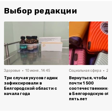
Выбор редакции
Здоровье
10 июня , 14:45
Социальная сфера
20 
Три случая укусов гадюк
Вернуться, чтобы о
зафиксировали в
почти 1 500
Белгородской области с
соотечественников
начала года
в Белгородскую обл
пять лет