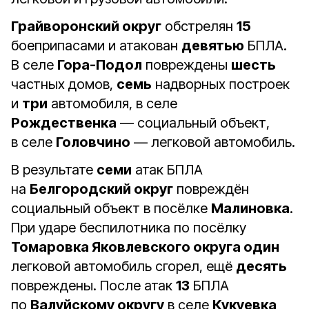
Грайворонский округ
обстрелян
15
боеприпасами и атакован
девятью
БПЛА.
В селе
Гора-Подол
повреждены
шесть
частных домов,
семь
надворных построек
и
три
автомобиля, в селе
Рождественка
— социальный объект,
в селе
Головчино
— легковой автомобиль.
В результате
семи
атак БПЛА
на
Белгородский округ
повреждён
социальный объект в посёлке
Малиновка
.
При ударе беспилотника по посёлку
Томаровка Яковлевского округа один
легковой автомобиль сгорел, ещё
десять
повреждены. После атак
13
БПЛА
по
Валуйскому округу
в селе
Кукуевка