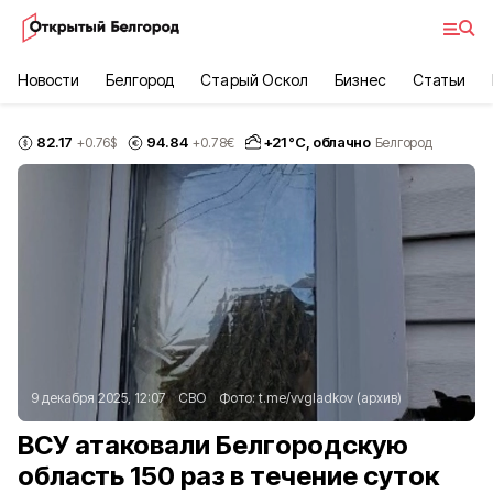
Новости
Белгород
Старый Оскол
Бизнес
Статьи
82.17
94.84
+
21
°С,
облачно
+0.76
$
+0.78
€
Белгород
9 декабря 2025, 12:07
СВО
Фото:
t.me/vvgladkov
(архив)
ВСУ атаковали Белгородскую
область 150 раз в течение суток