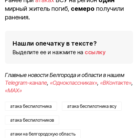
Ранее при
атаках
ВСУ на регион
один
мирный житель погиб,
семеро
получили
ранения.
Нашли опечатку в тексте?
Выделите ее и нажмите на
ссылку
Главные новости Белгорода и области в нашем
Telegram-канале
,
«Одноклассниках»
,
«ВКонтакте»
,
«MAX»
атака беспилотника
атака беспилотника всу
атака беспилотников
атаки на белгородскую область