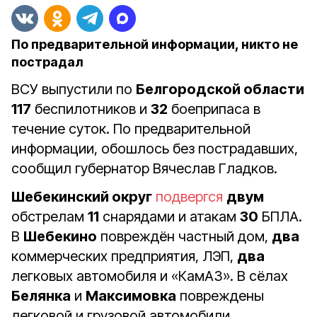
По предварительной информации, никто не
пострадал
ВСУ выпустили по
Белгородской области
117
беспилотников и
32
боеприпаса в
течение суток. По предварительной
информации, обошлось без пострадавших,
сообщил губернатор Вячеслав Гладков.
Шебекинский округ
подвергся
двум
обстрелам
11
снарядами и атакам
30
БПЛА.
В
Шебекино
повреждён частный дом,
два
коммерческих предприятия, ЛЭП,
два
легковых автомобиля и «КамАЗ». В сёлах
Белянка
и
Максимовка
повреждены
легковой и грузовой автомобили.