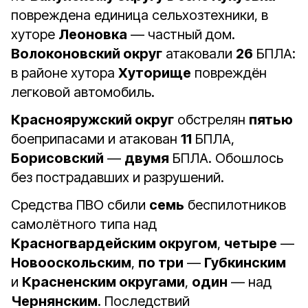
повреждена единица сельхозтехники, в
хуторе
Леоновка
— частный дом.
Волоконовский округ
атаковали
26
БПЛА:
в районе хутора
Хуторище
повреждён
легковой автомобиль.
Краснояружский округ
обстрелян
пятью
боеприпасами и атакован
11
БПЛА,
Борисовский
—
двумя
БПЛА. Обошлось
без пострадавших и разрушений.
Средства ПВО сбили
семь
беспилотников
самолётного типа над
Красногвардейским округом
,
четыре
—
Новооскольским
,
по три
—
Губкинским
и
Красненским округами
,
один
— над
Чернянским
. Последствий