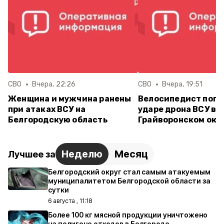
СВО
Вчера, 22:26
СВО
Вчера, 19:51
Женщина и мужчина ранены
Велосипедист поги
при атаках ВСУ на
ударе дрона ВСУ в
Белгородскую область
Грайворонском окр
Неделю
Месяц
Лучшее за
Белгородский округ стал самым атакуемым
муниципалитетом Белгородской области за
сутки
6 августа , 11:18
Более 100 кг мясной продукции уничтожено
на полигоне отходов в Белгороде