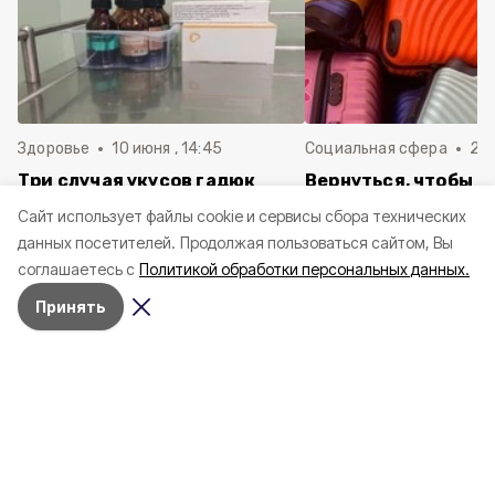
Здоровье
10 июня , 14:45
Социальная сфера
20 
Три случая укусов гадюк
Вернуться, чтобы о
зафиксировали в
почти 1 500
Cайт использует файлы cookie и сервисы сбора технических
Белгородской области с
соотечественников
данных посетителей.
Продолжая пользоваться сайтом, Вы
начала года
в Белгородскую обл
соглашаетесь с
Политикой обработки персональных данных.
пять лет
Принять