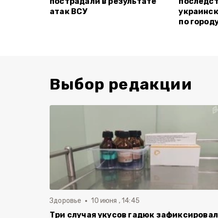
пострадали в результате
последст
атак ВСУ
украинск
по город
Выбор редакции
Здоровье
10 июня , 14:45
Три случая укусов гадюк зафиксирова