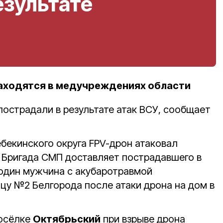
езультате
аходятся в медучреждениях области
пострадали в результате атак ВСУ, сообщает
екинского округа FPV-дрон атаковал
. Бригада СМП доставляет пострадавшего в
один мужчина с акубаротравмой
ицу №2 Белгорода после атаки дрона на дом в
посёлке
Октябрьский
при взрыве дрона