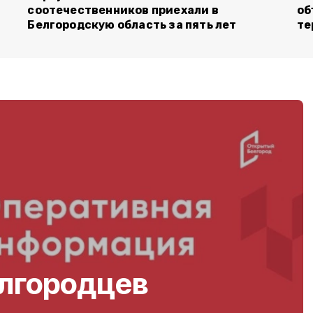
соотечественников приехали в
об
Белгородскую область за пять лет
те
елгородцев