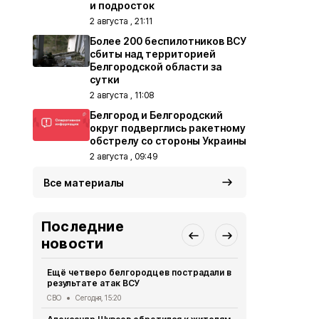
и подросток
2 августа , 21:11
Более 200 беспилотников ВСУ
сбиты над территорией
Белгородской области за
сутки
2 августа , 11:08
Белгород и Белгородский
округ подверглись ракетному
обстрелу со стороны Украины
2 августа , 09:49
Все материалы
Последние
новости
Ещё четверо белгородцев пострадали в
Врач расск
результате атак ВСУ
кабачков дл
СВО
Сегодня, 15:20
Здоровье
Сег