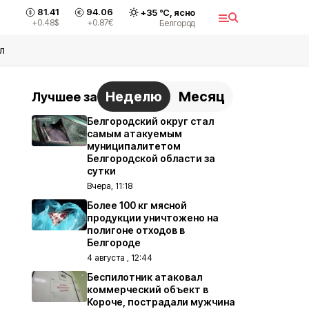
81.41
94.06
+
35
°С,
ясно
+0.48
$
+0.87
€
Белгород
л
Неделю
Месяц
Лучшее за
Белгородский округ стал
самым атакуемым
муниципалитетом
Белгородской области за
сутки
Вчера, 11:18
Более 100 кг мясной
продукции уничтожено на
полигоне отходов в
Белгороде
4 августа , 12:44
Беспилотник атаковал
коммерческий объект в
Короче, пострадали мужчина