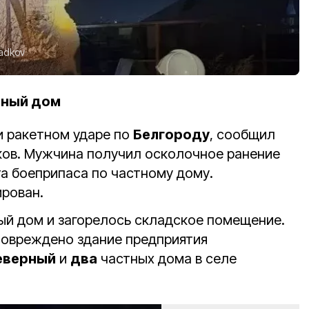
ladkov
тный дом
и ракетном ударе по
Белгороду
, сообщил
ков.
Мужчина получил осколочное ранение
та боеприпаса по частному дому.
рован.
ый дом и загорелось складское помещение.
овреждено здание предприятия
еверный
и
два
частных дома в селе