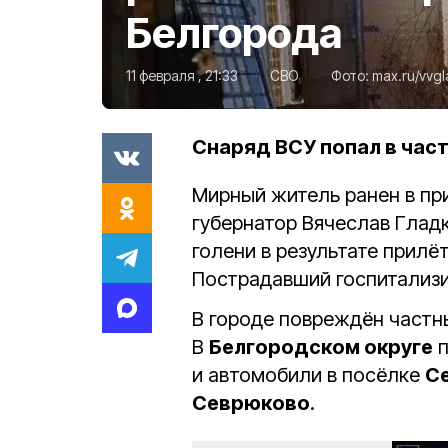
Белгорода
11 февраля , 21:33
СВО
Фото:
max.ru/vvg
Снаряд ВСУ попал в час
Мирный житель ранен в пр
губернатор Вячеслав Глад
голени в результате прилё
Пострадавший госпитализи
В городе повреждён частн
В
Белгородском округе
п
и автомобили в посёлке
С
Севрюково
.