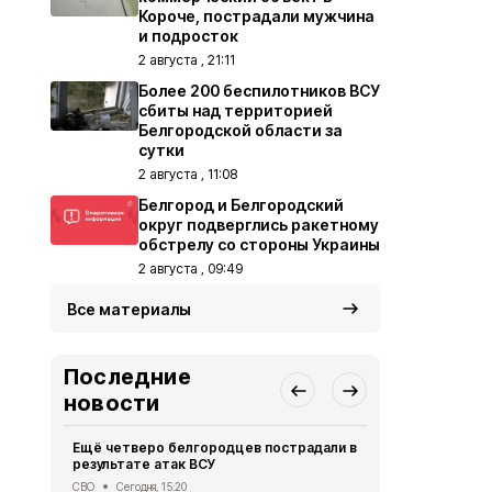
Короче, пострадали мужчина
и подросток
2 августа , 21:11
Более 200 беспилотников ВСУ
сбиты над территорией
Белгородской области за
сутки
2 августа , 11:08
Белгород и Белгородский
округ подверглись ракетному
обстрелу со стороны Украины
2 августа , 09:49
Все материалы
Последние
новости
Ещё четверо белгородцев пострадали в
Врач расск
результате атак ВСУ
кабачков дл
СВО
Сегодня, 15:20
Здоровье
Сег