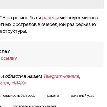
СУ на регион были
ранены
четверо
мирных
етных обстрелов в очередной раз серьёзно
аструктуры.
сте?
ссылку
 и области в нашем
Telegram-канале
,
кте»
,
«MAX»
я опасность белгород
ракеты
ракетный удар
а
обстрелы мирных жителей