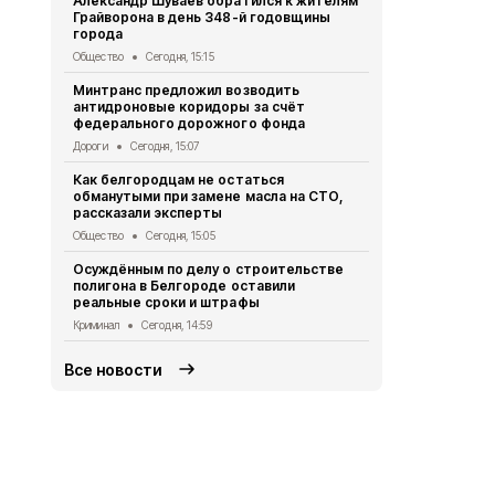
Александр Шуваев обратился к жителям
Как белгор
Грайворона в день 348-й годовщины
мошенничес
города
Общество
Се
Общество
Сегодня, 15:15
Шуваев: Бо
Минтранс предложил возводить
получили к
антидроновые коридоры за счёт
при атаках
федерального дорожного фонда
Социальная сфер
Дороги
Сегодня, 15:07
Мэр Белгор
Как белгородцам не остаться
удара украи
обманутыми при замене масла на СТО,
городу
рассказали эксперты
СВО
Сегодня
Общество
Сегодня, 15:05
Жителей Бе
Осуждённым по делу о строительстве
временных 
полигона в Белгороде оставили
Белгород
Сег
реальные сроки и штрафы
Криминал
Сегодня, 14:59
Все новости