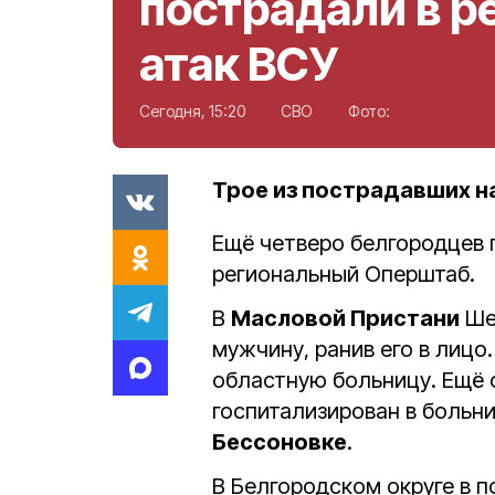
пострадали в р
атак ВСУ
Сегодня, 15:20
СВО
Фото:
Трое из пострадавших н
Ещё четверо белгородцев 
региональный Оперштаб.
В
Масловой Пристани
Шеб
мужчину, ранив его в лицо
областную больницу. Ещё 
госпитализирован в больн
Бессоновке
.
В Белгородском округе в 