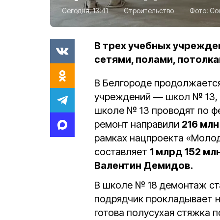
Сегодня, 13:41
Строительство
Фото:
Со
В трех учебных учрежде
сетями, полами, потолк
В Белгороде продолжается
учреждений — школ № 13, 1
школе № 13 проводят по ф
ремонт направили
216 млн
рамках нацпроекта «Молод
составляет
1 млрд 152 мл
Валентин Демидов.
В школе № 18 демонтаж ст
подрядчик прокладывает н
готова полусухая стяжка 