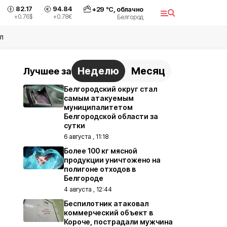
82.17
94.84
+
29
°С,
облачно
+0.76
$
+0.78
€
Белгород
л
Неделю
Месяц
Лучшее за
Белгородский округ стал
самым атакуемым
муниципалитетом
Белгородской области за
сутки
6 августа , 11:18
Более 100 кг мясной
продукции уничтожено на
полигоне отходов в
Белгороде
4 августа , 12:44
Беспилотник атаковал
коммерческий объект в
Короче, пострадали мужчина