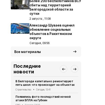
Более 200 беспилотников ВСУ
сбиты над территорией
Белгородской области за
сутки
2 августа , 11:08
Александр Шуваев оценил
обновление социальных
объектов в Ракитянском
округе
Сегодня, 09:56
Все материалы
Последние
новости
В Белгороде капитально ремонтируют
Десятки до
пять школ: что происходит на объектах
при атаках 
сутки
Строительство
Сегодня, 13:41
СВО
Сегодня,
Появились фото последствий ночной
атаки БПЛА на Губкин
Мужчина го
дрона в Кра
СВО
Сегодня, 13:22