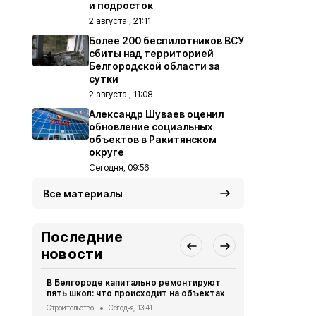
и подросток
2 августа , 21:11
Более 200 беспилотников ВСУ
сбиты над территорией
Белгородской области за
сутки
2 августа , 11:08
Александр Шуваев оценил
обновление социальных
объектов в Ракитянском
округе
Сегодня, 09:56
Все материалы
Последние
новости
В Белгороде капитально ремонтируют
Десятки до
пять школ: что происходит на объектах
при атаках 
сутки
Строительство
Сегодня, 13:41