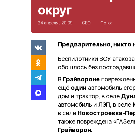
округ
24 апреля , 20:09
СВО
Фото:
Предварительно, никто 
Беспилотники ВСУ атаков
обошлось без пострадавши
В
Грайвороне
поврежден
ещё
один
автомобиль сгор
дом и трактор, в селе
Дун
автомобиль и ЛЭП, в селе
в селе
Новостроевка-Пе
также повреждена «ГАЗель
Грайворон
.