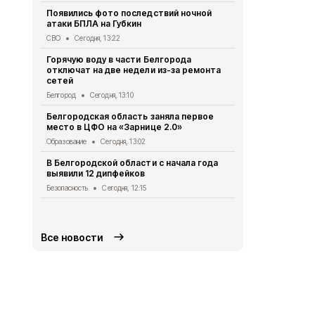
СВО
Сегодня,
Появились фото последствий ночной
атаки БПЛА на Губкин
Мужчина го
дрона в Кра
СВО
Сегодня, 13:22
СВО
Сегодня
Горячую воду в части Белгорода
отключат на две недели из-за ремонта
За сутки в 
сетей
погибли два
ранения
Белгород
Сегодня, 13:10
СВО
Сегодня
Белгородская область заняла первое
место в ЦФО на «Зарнице 2.0»
Александр 
социальных
Образование
Сегодня, 13:02
округе
В Белгородской области с начала года
Общество
Се
выявили 12 дипфейков
В Белгород
Безопасность
Сегодня, 12:15
систему оп
Безопасность
Все новости