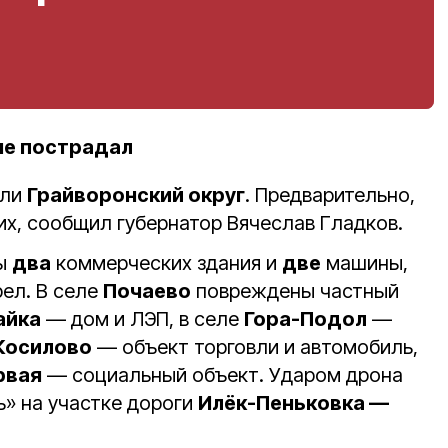
не пострадал
али
Грайворонский округ
. Предварительно,
х, сообщил губернатор Вячеслав Гладков.
ы
два
коммерческих здания и
две
машины,
ел. В селе
Почаево
повреждены частный
айка
— дом и ЛЭП, в селе
Гора-Подол
—
Косилово
— объект торговли и автомобиль,
рвая
— социальный объект. Ударом дрона
» на участке дороги
Илёк-Пеньковка —