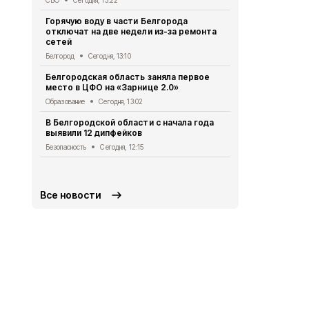
СВО
Сегодня
Горячую воду в части Белгорода
отключат на две недели из-за ремонта
За сутки в 
сетей
погибли два
ранения
Белгород
Сегодня, 13:10
СВО
Сегодня
Белгородская область заняла первое
место в ЦФО на «Зарнице 2.0»
Александр 
социальных
Образование
Сегодня, 13:02
округе
В Белгородской области с начала года
Общество
Се
выявили 12 дипфейков
В Белгород
Безопасность
Сегодня, 12:15
систему оп
Безопасность
Все новости