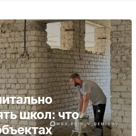
питально
ть школ: что
объектах