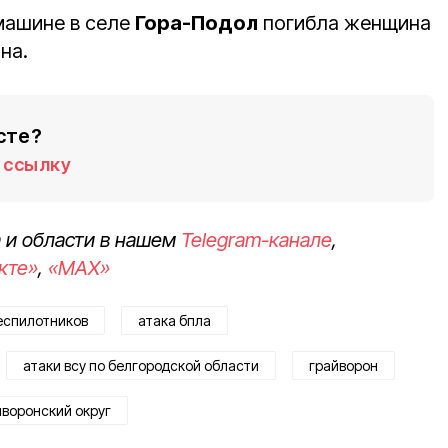
машине в селе
Гора-Подол
погибла женщина
на.
сте?
ссылку
 и области в нашем
Telegram-канале
,
кте»
,
«MAX»
еспилотников
атака бпла
атаки всу по белгородской области
грайворон
йворонский округ