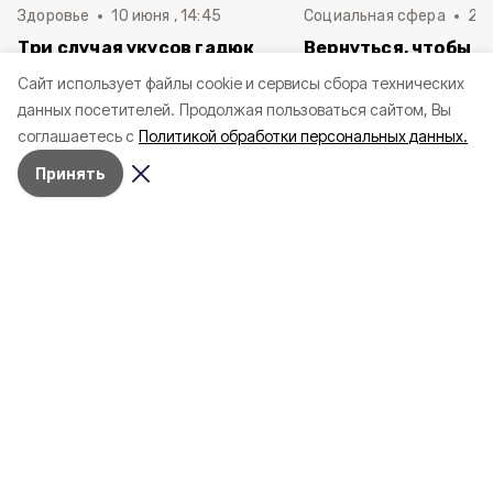
Здоровье
10 июня , 14:45
Социальная сфера
20 
Три случая укусов гадюк
Вернуться, чтобы о
зафиксировали в
почти 1 500
Cайт использует файлы cookie и сервисы сбора технических
Белгородской области с
соотечественников
данных посетителей.
Продолжая пользоваться сайтом, Вы
начала года
в Белгородскую обл
соглашаетесь с
Политикой обработки персональных данных.
пять лет
Принять
4 марта , 17:38
Общество
Фото:
«Открытый Белгород»