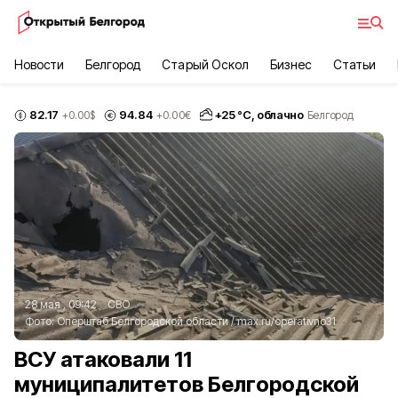
Новости
Белгород
Старый Оскол
Бизнес
Статьи
82.17
94.84
+
25
°С,
облачно
+0.00
$
+0.00
€
Белгород
28 мая , 09:42
СВО
Фото:
Оперштаб Белгородской области
/
max.ru/operativno31
ВСУ атаковали 11
муниципалитетов Белгородской