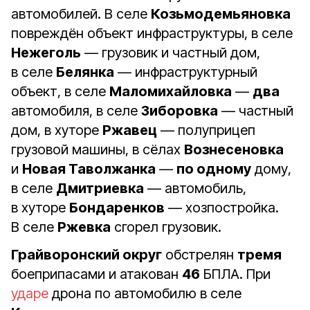
автомобилей. В селе
Козьмодемьяновка
повреждён объект инфраструктуры, в селе
Нежеголь
— грузовик и частный дом,
в селе
Белянка
— инфраструктурный
объект, в селе
Маломихайловка
—
два
автомобиля, в селе
Зиборовка
— частный
дом, в хуторе
Ржавец
— полуприцеп
грузовой машины, в сёлах
Вознесеновка
и
Новая Таволжанка
—
по одному
дому,
в селе
Дмитриевка
— автомобиль,
в хуторе
Бондаренков
— хозпостройка.
В селе
Ржевка
сгорел грузовик.
Грайворонский округ
обстрелян
тремя
боеприпасами и атакован
46
БПЛА. При
ударе
дрона по автомобилю в селе