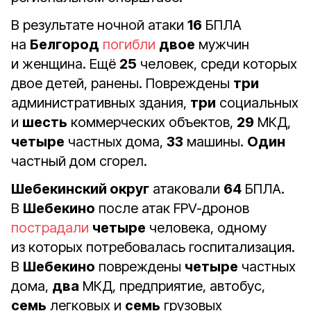
В результате ночной атаки
16
БПЛА
на
Белгород
погибли
двое
мужчин
и женщина. Ещё
25
человек, среди которых
двое детей, ранены. Повреждены
три
административных здания,
три
социальных
и
шесть
коммерческих объектов,
29
МКД,
четыре
частных дома,
33
машины.
Один
частный дом сгорел.
Шебекинский округ
атаковали
64
БПЛА.
В
Шебекино
после атак FPV-дронов
пострадали
четыре
человека, одному
из которых потребовалась госпитализация.
В
Шебекино
повреждены
четыре
частных
дома,
два
МКД, предприятие, автобус,
семь
легковых и
семь
грузовых