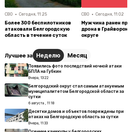
СВО
Сегодня, 11:25
СВО
Сегодня, 11:02
Более 300 беспилотников
Мужчина ранен при
атаковали Белгородскую
дрона в Грайворон
область в течение суток
округе
Неделю
Месяц
Лучшее за
Появились фото последствий ночной атаки
БПЛА на Губкин
Вчера, 13:22
Белгородский округ стал самым атакуемым
муниципалитетом Белгородской области за
сутки
6 августа , 11:18
Десятки домов и объектов повреждены при
атаках на Белгородскую область за сутки
Вчера, 11:33
Осенние каникулы у белгородских