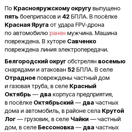
По
Краснояружскому округу
выпущено
пять
боеприпасов и
42
БПЛА. В посёлке
Красная Яруга
от удара FPV-дрона
по автомобилю
ранен
мужчина. Машина
повреждена. В хуторе
Савченко
повреждена линия электропередачи.
Белгородский округ
обстрелян
восемью
снарядами и атакован
52
БПЛА. В селе
Отрадное
повреждены частный дом
и газовая труба, в селе
Красный
Октябрь
—
два
корпуса предприятия,
в посёлке
Октябрьский
—
два
частных
дома и автомобиль, в районе села
Крутой
Лог
— грузовик, в селе
Чайки
— частный
дом, в селе
Бессоновка
—
два
частных