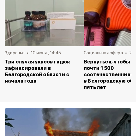
Здоровье
10 июня , 14:45
Социальная сфера
20 
Три случая укусов гадюк
Вернуться, чтобы о
зафиксировали в
почти 1 500
Белгородской области с
соотечественников
начала года
в Белгородскую обл
пять лет