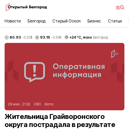
Новости
Белгород
Старый Оскол
Бизнес
Статьи
80.93
93.19
+
24
°С,
ясно
-0.20
$
-0.39
€
Белгород
29 мая , 21:32
СВО
Фото:
Жительница Грайворонского
округа пострадала в результате