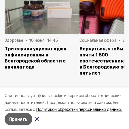
Здоровье
10 июня , 14:45
Социальная сфера
20 
Три случая укусов гадюк
Вернуться, чтобы о
зафиксировали в
почти 1 500
Белгородской области с
соотечественников
начала года
в Белгородскую обл
пять лет
Cайт использует файлы cookie и сервисы сбора технических
данных посетителей.
Продолжая пользоваться сайтом, Вы
соглашаетесь с
Политикой обработки персональных данных.
Принять