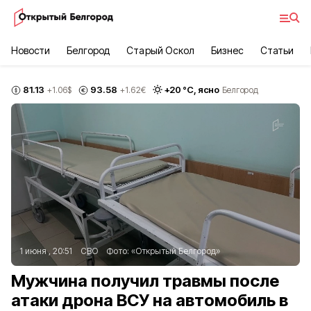
Новости
Белгород
Старый Оскол
Бизнес
Статьи
81.13
93.58
+
20
°С,
ясно
+1.06
$
+1.62
€
Белгород
1 июня , 20:51
СВО
Фото:
«Открытый Белгород»
Мужчина получил травмы после
атаки дрона ВСУ на автомобиль в