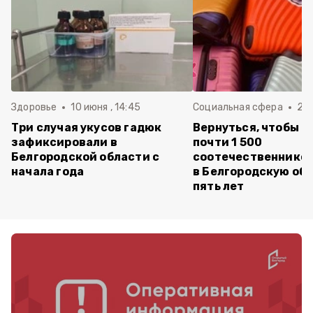
Здоровье
10 июня , 14:45
Социальная сфера
20 
Три случая укусов гадюк
Вернуться, чтобы о
зафиксировали в
почти 1 500
Белгородской области с
соотечественников
начала года
в Белгородскую обл
пять лет