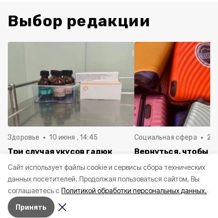
Выбор редакции
Здоровье
10 июня , 14:45
Социальная сфера
20 
Три случая укусов гадюк
Вернуться, чтобы о
зафиксировали в
почти 1 500
Cайт использует файлы cookie и сервисы сбора технических
Белгородской области с
соотечественников
данных посетителей.
Продолжая пользоваться сайтом, Вы
начала года
в Белгородскую обл
соглашаетесь с
Политикой обработки персональных данных.
пять лет
Принять