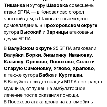
Тишанка
и хутору
Шаховка
совершены
атаки БПЛА — в Коновалово сгорел
частный дом, в Шаховке повреждено
домовладение. В
Прохоровском округе
хутора
Высокий
и
Зарницы
атакованы
двумя БПЛА.
В
Валуйском округе
25 БПЛА атаковали
Валуйки
,
Борки
,
Знаменку
,
Ивановку
,
Казинку
,
Орехово
,
Посохово
,
Солоти
,
Старую Симоновку
,
Углово
,
Храпово
,
а также хутора
Бабка
и
Кургашки
.
В Валуйках при детонации БПЛА пострадал
мужчина, отпущен на амбулаторное
лечение после оказания помощи.
В Посохово атака дрона на автомобиль