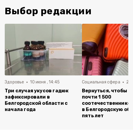
Выбор редакции
Здоровье
10 июня , 14:45
Социальная сфера
20 
Три случая укусов гадюк
Вернуться, чтобы о
зафиксировали в
почти 1 500
Белгородской области с
соотечественников
начала года
в Белгородскую обл
пять лет