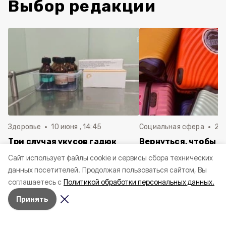
Выбор редакции
Здоровье
10 июня , 14:45
Социальная сфера
20 
Три случая укусов гадюк
Вернуться, чтобы о
зафиксировали в
почти 1 500
Cайт использует файлы cookie и сервисы сбора технических
Белгородской области с
соотечественников
данных посетителей.
Продолжая пользоваться сайтом, Вы
начала года
в Белгородскую обл
соглашаетесь с
Политикой обработки персональных данных.
пять лет
Принять