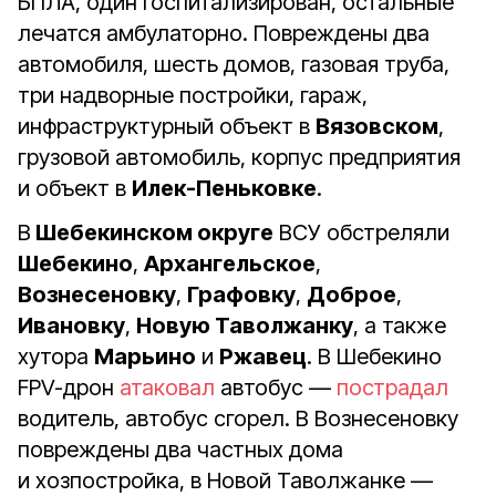
БПЛА, один госпитализирован, остальные
лечатся амбулаторно. Повреждены два
автомобиля, шесть домов, газовая труба,
три надворные постройки, гараж,
инфраструктурный объект в
Вязовском
,
грузовой автомобиль, корпус предприятия
и объект в
Илек-Пеньковке
.
В
Шебекинском округе
ВСУ обстреляли
Шебекино
,
Архангельское
,
Вознесеновку
,
Графовку
,
Доброе
,
Ивановку
,
Новую Таволжанку
, а также
хутора
Марьино
и
Ржавец
. В Шебекино
FPV-дрон
атаковал
автобус —
пострадал
водитель, автобус сгорел. В Вознесеновку
повреждены два частных дома
и хозпостройка, в Новой Таволжанке —