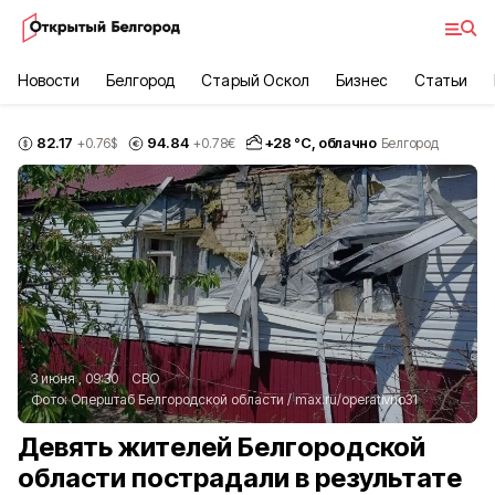
Новости
Белгород
Старый Оскол
Бизнес
Статьи
82.17
94.84
+
28
°С,
облачно
+0.76
$
+0.78
€
Белгород
3 июня , 09:30
СВО
Фото:
Оперштаб Белгородской области
/
max.ru/operativno31
Девять жителей Белгородской
области пострадали в результате