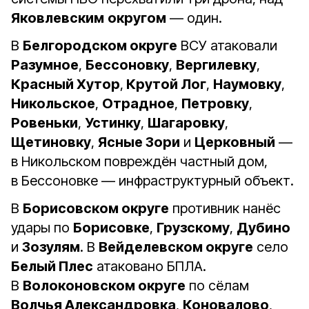
Яковлевским
округом
— один.
В
Белгородском округе
ВСУ атаковали
Разумное
,
Бессоновку
,
Вергилевку
,
Красный Хутор
,
Крутой Лог
,
Наумовку
,
Никольское
,
Отрадное
,
Петровку
,
Ровеньки
,
Устинку
,
Шагаровку
,
Щетиновку
,
Ясные Зори
и
Церковный
—
в Никольском повреждён частный дом,
в Бессоновке — инфраструктурный объект.
В
Борисовском округе
противник нанёс
удары по
Борисовке
,
Грузскому
,
Дубино
и
Зозулям
. В
Вейделевском округе
село
Белый Плес
атаковано БПЛА.
В
Волоконовском округе
по сёлам
Волчья Александровка
,
Коновалово
,