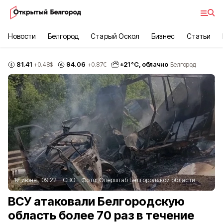
Новости
Белгород
Старый Оскол
Бизнес
Статьи
81.41
94.06
+
21
°С,
облачно
+0.48
$
+0.87
€
Белгород
12 июня , 09:22
СВО
Фото:
Оперштаб Белгородской области
ВСУ атаковали Белгородскую
область более 70 раз в течение