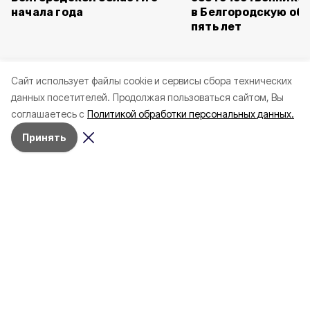
начала года
в Белгородскую обл
пять лет
Cайт использует файлы cookie и сервисы сбора технических
данных посетителей.
Продолжая пользоваться сайтом, Вы
соглашаетесь с
Политикой обработки персональных данных.
Принять
Вчера, 22:26
СВО
Фото:
Женщина и мужчина ранены при
атаках ВСУ на Белгородскую
область