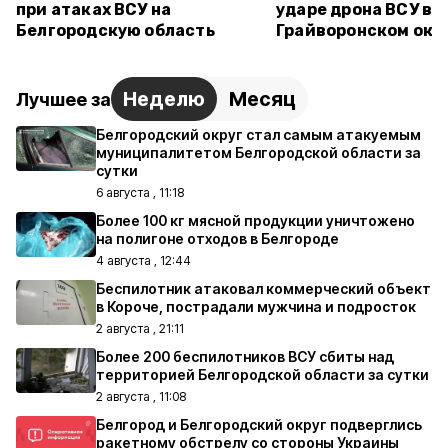
при атаках ВСУ на
ударе дрона ВСУ в
Белгородскую область
Грайворонском окр
Неделю
Месяц
Лучшее за
Белгородский округ стал самым атакуемым
муниципалитетом Белгородской области за
сутки
6 августа , 11:18
Более 100 кг мясной продукции уничтожено
на полигоне отходов в Белгороде
4 августа , 12:44
Беспилотник атаковал коммерческий объект
в Короче, пострадали мужчина и подросток
2 августа , 21:11
Более 200 беспилотников ВСУ сбиты над
территорией Белгородской области за сутки
2 августа , 11:08
Белгород и Белгородский округ подверглись
ракетному обстрелу со стороны Украины