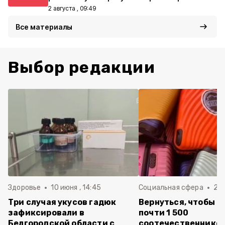
2 августа , 09:49
Все материалы
Выбор редакции
Здоровье
10 июня , 14:45
Социальная сфера
20 
Три случая укусов гадюк
Вернуться, чтобы о
зафиксировали в
почти 1 500
Белгородской области с
соотечественников