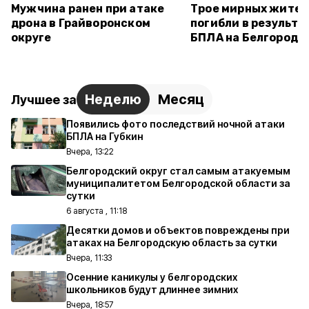
Мужчина ранен при атаке
Трое мирных жите
дрона в Грайворонском
погибли в результа
округе
БПЛА на Белгород 
Неделю
Месяц
Лучшее за
Появились фото последствий ночной атаки
БПЛА на Губкин
Вчера, 13:22
Белгородский округ стал самым атакуемым
муниципалитетом Белгородской области за
сутки
6 августа , 11:18
Десятки домов и объектов повреждены при
атаках на Белгородскую область за сутки
Вчера, 11:33
Осенние каникулы у белгородских
школьников будут длиннее зимних
Вчера, 18:57