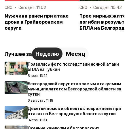
СВО
Сегодня, 11:02
СВО
Сегодня, 10:42
Мужчина ранен при атаке
Трое мирных жите
дрона в Грайворонском
погибли в результа
округе
БПЛА на Белгород 
Неделю
Месяц
Лучшее за
Появились фото последствий ночной атаки
БПЛА на Губкин
Вчера, 13:22
Белгородский округ стал самым атакуемым
муниципалитетом Белгородской области за
сутки
6 августа , 11:18
Десятки домов и объектов повреждены при
атаках на Белгородскую область за сутки
Вчера, 11:33
Осенние каникулы у белгородских