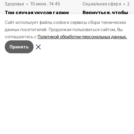
Здоровье
10 июня , 14:45
Социальная сфера
20 
Три случая укусов гадюк
Вернуться, чтобы о
зафиксировали в
почти 1 500
Cайт использует файлы cookie и сервисы сбора технических
Белгородской области с
соотечественников
данных посетителей.
Продолжая пользоваться сайтом, Вы
начала года
в Белгородскую обл
соглашаетесь с
Политикой обработки персональных данных.
пять лет
Принять
4 марта , 17:38
Общество
Фото:
«Открытый Белгород»