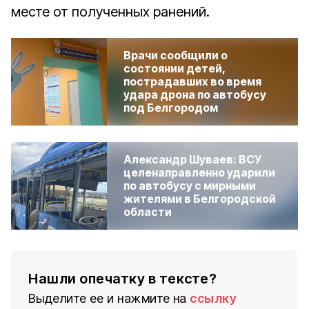
месте от полученных ранений.
Врачи сообщили о
состоянии детей,
пострадавших во время
удара дрона по автобусу
под Белгородом
Александр Шуваев: ВСУ
целенаправленно ударили
по автобусу с мирными
жителями в Белгородской
области
Нашли опечатку в тексте?
Выделите ее и нажмите на
ссылку