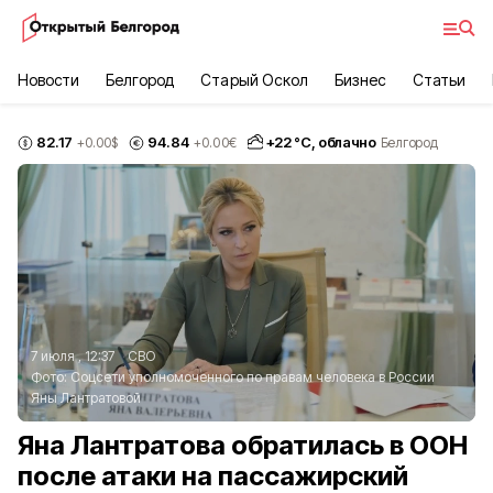
Новости
Белгород
Старый Оскол
Бизнес
Статьи
82.17
94.84
+
22
°С,
облачно
+0.00
$
+0.00
€
Белгород
7 июля , 12:37
СВО
Фото:
Соцсети уполномоченного по правам человека в России
Яны Лантратовой
Яна Лантратова обратилась в ООН
после атаки на пассажирский