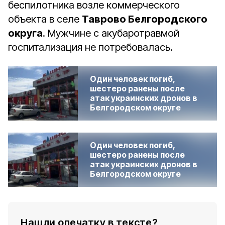
беспилотника возле коммерческого
объекта в селе
Таврово Белгородского
округа
. Мужчине с акубаротравмой
госпитализация не потребовалась.
Один человек погиб,
шестеро ранены после
атак украинских дронов в
Белгородском округе
Один человек погиб,
шестеро ранены после
атак украинских дронов в
Белгородском округе
Нашли опечатку в тексте?