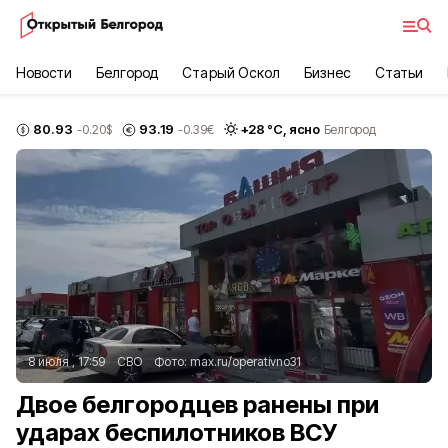
Новости
Белгород
Старый Оскол
Бизнес
Статьи
80.93
93.19
+
28
°С,
ясно
-0.20
$
-0.39
€
Белгород
8 июля , 17:59
СВО
Фото:
max.ru/operativno31
Двое белгородцев ранены при
ударах беспилотников ВСУ