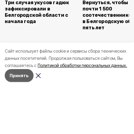
Три случая укусов гадюк
Вернуться, чтобы о
зафиксировали в
почти 1 500
Белгородской области с
соотечественников
начала года
в Белгородскую обл
пять лет
Cайт использует файлы cookie и сервисы сбора технических
данных посетителей.
Продолжая пользоваться сайтом, Вы
соглашаетесь с
Политикой обработки персональных данных.
Принять
Сегодня, 20:22
СВО
Фото:
Три человека пострадали в
Белгородской области после атак