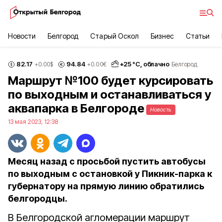
Новости
Белгород
Старый Оскол
Бизнес
Статьи
82.17
94.84
+
25
°С,
облачно
+0.00
$
+0.00
€
Белгород
Маршрут №100 будет курсировать
по выходным и останавливаться у
аквапарка в Белгороде
Новость
13 мая 2023, 12:38
Месяц назад с просьбой пустить автобусы
по выходным с остановкой у Пикник-парка к
губернатору на прямую линию обратились
белгородцы.
В Белгородской агломерации маршрут