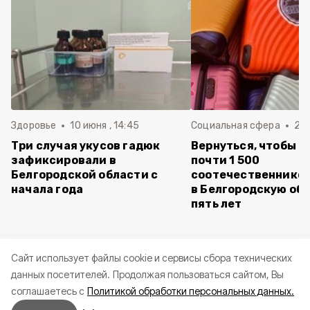
Здоровье
10 июня , 14:45
Социальная сфера
20 
Три случая укусов гадюк
Вернуться, чтобы о
зафиксировали в
почти 1 500
Белгородской области с
соотечественников
начала года
в Белгородскую обл
пять лет
Cайт использует файлы cookie и сервисы сбора технических
данных посетителей.
Продолжая пользоваться сайтом, Вы
соглашаетесь с
Политикой обработки персональных данных.