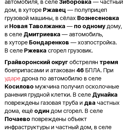
автомобиля, в селе
Зиборовка
— частный
дом, в хуторе
Ржавец
— полуприцеп
грузовой машины, в сёлах
Вознесеновка
и
Новая Таволжанка
—
по одному
дому,
в селе
Дмитриевка
— автомобиль,
в хуторе
Бондаренков
— хозпостройка.
В селе
Ржевка
сгорел грузовик.
Грайворонский округ
обстрелян
тремя
боеприпасами и атакован
46
БПЛА. При
ударе
дрона по автомобилю в селе
Косилово
мужчина получил осколочные
ранения грудной клетки. В селе
Дунайка
повреждены газовая труба и
два
частных
дома, ещё
один
дом сгорел. В селе
Почаево
повреждены объект
инфраструктуры и частный дом, в селе