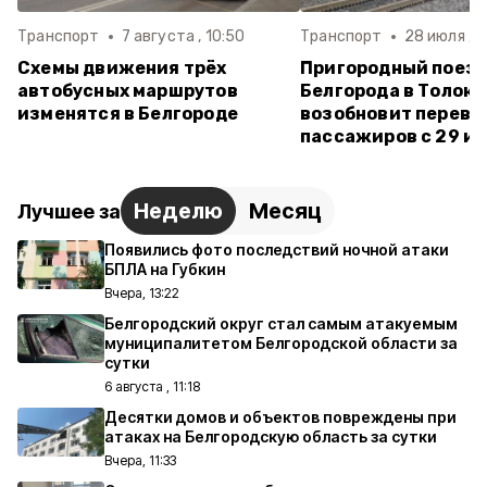
Транспорт
7 августа , 10:50
Транспорт
28 июля , 1
Схемы движения трёх
Пригородный поезд
автобусных маршрутов
Белгорода в Толок
изменятся в Белгороде
возобновит перево
пассажиров с 29 и
Неделю
Месяц
Лучшее за
Появились фото последствий ночной атаки
БПЛА на Губкин
Вчера, 13:22
Белгородский округ стал самым атакуемым
муниципалитетом Белгородской области за
сутки
6 августа , 11:18
Десятки домов и объектов повреждены при
атаках на Белгородскую область за сутки
Вчера, 11:33