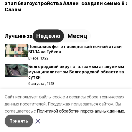
этап благоустройства Аллеи
создали семью 8 ав
Славы
Неделю
Месяц
Лучшее за
Появились фото последствий ночной атаки
БПЛА на Губкин
Вчера, 13:22
Белгородский округ стал самым атакуемым
муниципалитетом Белгородской области за
сутки
6 августа , 11:18
Десятки домов и объектов повреждены при
Cайт использует файлы cookie и сервисы сбора технических
атаках на Белгородскую область за сутки
данных посетителей.
Вчера, 11:33
Продолжая пользоваться сайтом, Вы
соглашаетесь с
Политикой обработки персональных данных.
Осенние каникулы у белгородских
школьников будут длиннее зимних
Принять
Вчера, 18:57
Более 100 кг мясной продукции уничтожено