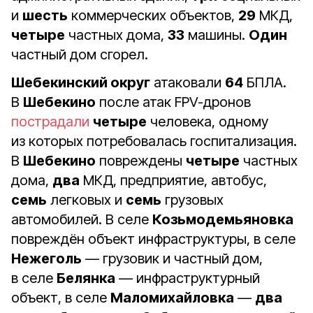
и
шесть
коммерческих объектов,
29
МКД,
четыре
частных дома,
33
машины.
Один
частный дом сгорел.
Шебекинский округ
атаковали
64
БПЛА.
В
Шебекино
после атак FPV-дронов
пострадали
четыре
человека, одному
из которых потребовалась госпитализация.
В
Шебекино
повреждены
четыре
частных
дома,
два
МКД, предприятие, автобус,
семь
легковых и
семь
грузовых
автомобилей. В селе
Козьмодемьяновка
повреждён объект инфраструктуры, в селе
Нежеголь
— грузовик и частный дом,
в селе
Белянка
— инфраструктурный
объект, в селе
Маломихайловка
—
два