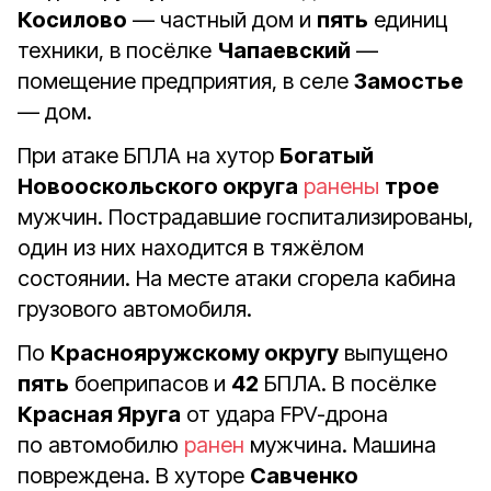
Косилово
— частный дом и
пять
единиц
техники, в посёлке
Чапаевский
—
помещение предприятия, в селе
Замостье
— дом.
При атаке БПЛА на хутор
Богатый
Новооскольского округа
ранены
трое
мужчин. Пострадавшие госпитализированы,
один из них находится в тяжёлом
состоянии. На месте атаки сгорела кабина
грузового автомобиля.
По
Краснояружскому округу
выпущено
пять
боеприпасов и
42
БПЛА. В посёлке
Красная Яруга
от удара FPV-дрона
по автомобилю
ранен
мужчина. Машина
повреждена. В хуторе
Савченко