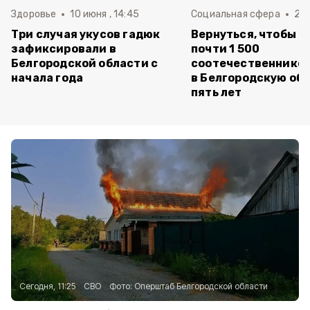
Здоровье
10 июня , 14:45
Социальная сфера
20 
Три случая укусов гадюк
Вернуться, чтобы о
зафиксировали в
почти 1 500
Белгородской области с
соотечественников
начала года
в Белгородскую обл
пять лет
Сегодня, 11:25
СВО
Фото:
Оперштаб Белгородской области