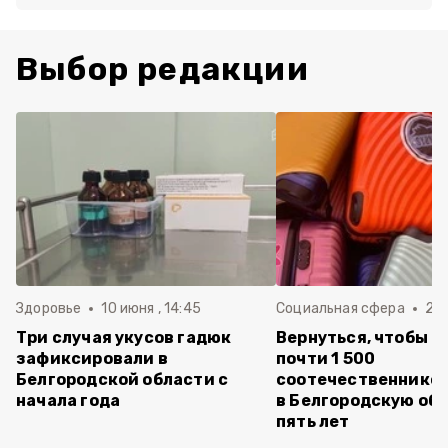
Выбор редакции
Здоровье
10 июня , 14:45
Социальная сфера
20 
Три случая укусов гадюк
Вернуться, чтобы о
зафиксировали в
почти 1 500
Белгородской области с
соотечественников
начала года
в Белгородскую обл
пять лет