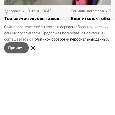
Здоровье
10 июня , 14:45
Социальная сфера
20 
Три случая укусов гадюк
Вернуться, чтобы о
зафиксировали в
почти 1 500
Cайт использует файлы cookie и сервисы сбора технических
Белгородской области с
соотечественников
данных посетителей.
Продолжая пользоваться сайтом, Вы
начала года
в Белгородскую обл
соглашаетесь с
Политикой обработки персональных данных.
пять лет
Принять
4 марта , 17:38
Общество
Фото:
«Открытый Белгород»