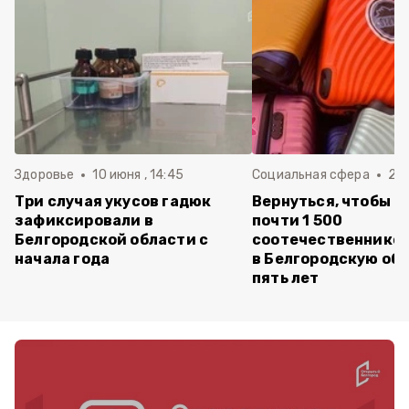
Здоровье
10 июня , 14:45
Социальная сфера
20 
Три случая укусов гадюк
Вернуться, чтобы о
зафиксировали в
почти 1 500
Белгородской области с
соотечественников
начала года
в Белгородскую обл
пять лет