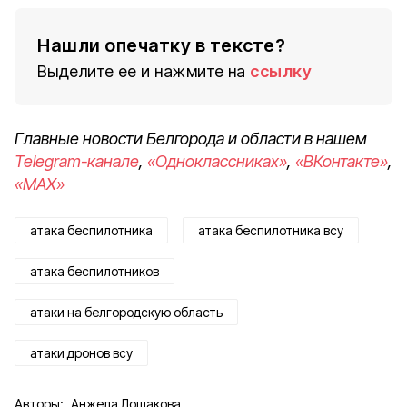
Нашли опечатку в тексте?
Выделите ее и нажмите на
ссылку
Главные новости Белгорода и области в нашем
Telegram-канале
,
«Одноклассниках»
,
«ВКонтакте»
,
«MAX»
атака беспилотника
атака беспилотника всу
атака беспилотников
атаки на белгородскую область
атаки дронов всу
Авторы:
Анжела Лошакова