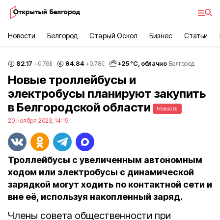
Новости
Белгород
Старый Оскол
Бизнес
Статьи
82.17
94.84
+
25
°С,
облачно
+0.76
$
+0.78
€
Белгород
Новые троллейбусы и
электробусы планируют закупить
в Белгородской области
Новость
20 ноября 2023, 14:19
Троллейбусы с увеличенным автономным
ходом или электробусы с динамической
зарядкой могут ходить по контактной сети и
вне её, используя накопленный заряд.
Члены совета общественности при