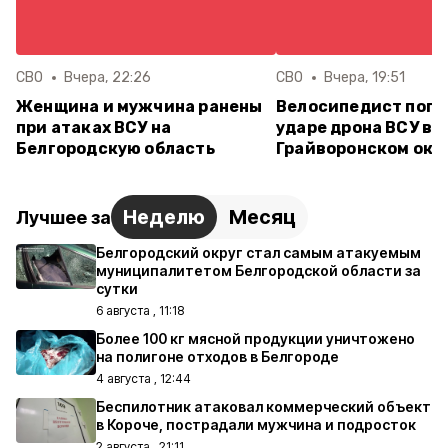
СВО
Вчера, 22:26
СВО
Вчера, 19:51
Женщина и мужчина ранены
Велосипедист поги
при атаках ВСУ на
ударе дрона ВСУ в
Белгородскую область
Грайворонском окр
Неделю
Месяц
Лучшее за
Белгородский округ стал самым атакуемым
муниципалитетом Белгородской области за
сутки
6 августа , 11:18
Более 100 кг мясной продукции уничтожено
на полигоне отходов в Белгороде
4 августа , 12:44
Беспилотник атаковал коммерческий объект
в Короче, пострадали мужчина и подросток
2 августа , 21:11