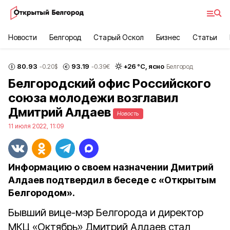
Новости
Белгород
Старый Оскол
Бизнес
Статьи
80.93
93.19
+
26
°С,
ясно
-0.20
$
-0.39
€
Белгород
Белгородский офис Российского
союза молодежи возглавил
Дмитрий Алдаев
Новость
11 июля 2022, 11:09
Информацию о своем назначении Дмитрий
Алдаев подтвердил в беседе с «Открытым
Белгородом».
Бывший вице-мэр Белгорода и директор
МКЦ «Октябрь» Дмитрий Алдаев стал