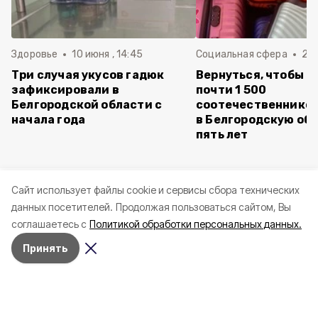
Здоровье
10 июня , 14:45
Социальная сфера
20 
Три случая укусов гадюк
Вернуться, чтобы о
зафиксировали в
почти 1 500
Белгородской области с
соотечественников
начала года
в Белгородскую обл
пять лет
Cайт использует файлы cookie и сервисы сбора технических
данных посетителей.
Продолжая пользоваться сайтом, Вы
соглашаетесь с
Политикой обработки персональных данных.
Принять