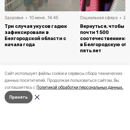
Здоровье
10 июня , 14:45
Социальная сфера
20 
Три случая укусов гадюк
Вернуться, чтобы о
зафиксировали в
почти 1 500
Белгородской области с
соотечественников
начала года
в Белгородскую обл
пять лет
Cайт использует файлы cookie и сервисы сбора технических
данных посетителей.
Продолжая пользоваться сайтом, Вы
соглашаетесь с
Политикой обработки персональных данных.
Принять