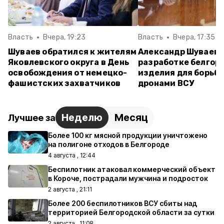
Власть
Вчера, 19:23
Власть
Вчера, 17:35
Шуваев обратился к жителям
Александр Шуваев 
Яковлевского округа в День
разработке белгор
освобождения от немецко-
изделия для борьбы
фашистских захватчиков
дронами ВСУ
Неделю
Месяц
Лучшее за
Более 100 кг мясной продукции уничтожено
на полигоне отходов в Белгороде
4 августа , 12:44
Беспилотник атаковал коммерческий объект
в Короче, пострадали мужчина и подросток
2 августа , 21:11
Более 200 беспилотников ВСУ сбиты над
территорией Белгородской области за сутки
2 августа , 11:08