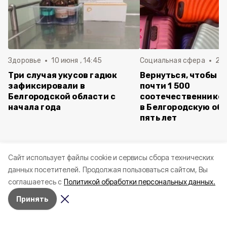
Здоровье
10 июня , 14:45
Социальная сфера
20 
Три случая укусов гадюк
Вернуться, чтобы о
зафиксировали в
почти 1 500
Белгородской области с
соотечественников
начала года
в Белгородскую обл
пять лет
Cайт использует файлы cookie и сервисы сбора технических
данных посетителей.
Продолжая пользоваться сайтом, Вы
соглашаетесь с
Политикой обработки персональных данных.
Принять