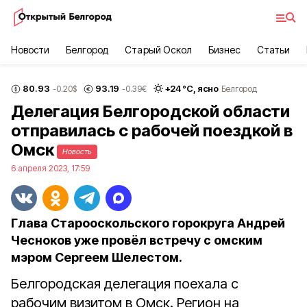
Новости
Белгород
Старый Оскол
Бизнес
Статьи
80.93
93.19
+
24
°С,
ясно
-0.20
$
-0.39
€
Белгород
Делегация Белгородской области
отправилась с рабочей поездкой в
Омск
Новость
6 апреля 2023, 17:59
Глава Старооскольского горокруга Андрей
Чесноков уже провёл встречу с омским
мэром Сергеем Шелестом.
Белгородская делегация поехала с
рабочим визитом в Омск. Регион на