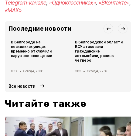
Telegram-канале
,
«Одноклассниках»
,
«ВКонтакте»
,
«MAX»
Последние новости
В Белгороде на
В Белгородской области
нескольких улицах
ВСУ атаковали
временно отключили
гражданские
наружное освещение
автомобили, ранены
четверо
ЖКХ
Сегодня, 23:08
СВО
Сегодня, 22:16
Все новости
Читайте также