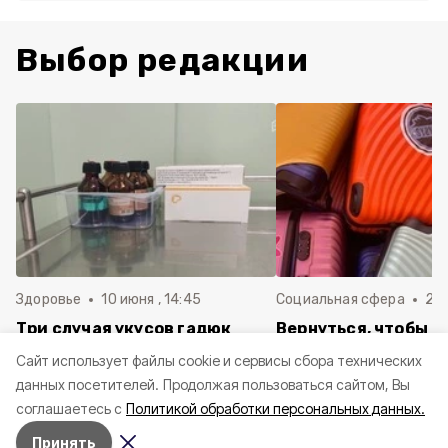
Выбор редакции
Здоровье
10 июня , 14:45
Социальная сфера
20 
Три случая укусов гадюк
Вернуться, чтобы о
зафиксировали в
почти 1 500
Cайт использует файлы cookie и сервисы сбора технических
Белгородской области с
соотечественников
данных посетителей.
Продолжая пользоваться сайтом, Вы
начала года
в Белгородскую обл
соглашаетесь с
Политикой обработки персональных данных.
пять лет
Принять