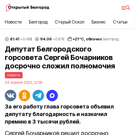
Новости
Белгород
Старый Оскол
Бизнес
Статьи
81.41
94.06
+
21
°С,
облачно
+0.48
$
+0.87
€
Белгород
Депутат Белгородского
горсовета Сергей Бочарников
досрочно сложил полномочия
Новость
24 апреля 2023, 12:58
За его работу глава горсовета объявил
депутату благодарность и назначил
премию в 3 тысячи рублей.
Сергей Бочарников решил досрочно