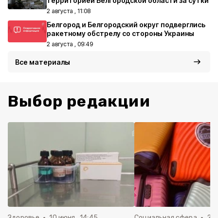
территорией Белгородской области за сутки
2 августа , 11:08
Белгород и Белгородский округ подверглись
ракетному обстрелу со стороны Украины
2 августа , 09:49
Все материалы
Выбор редакции
Здоровье
10 июня , 14:45
Социальная сфера
20 