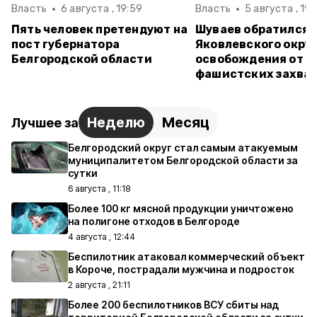
Власть
6 августа , 19:59
Власть
5 августа , 19:
Пять человек претендуют на
Шуваев обратился 
пост губернатора
Яковлевского округ
Белгородской области
освобождения от н
фашистских захва
Неделю
Месяц
Лучшее за
Белгородский округ стал самым атакуемым
муниципалитетом Белгородской области за
сутки
6 августа , 11:18
Более 100 кг мясной продукции уничтожено
на полигоне отходов в Белгороде
4 августа , 12:44
Беспилотник атаковал коммерческий объект
в Короче, пострадали мужчина и подросток
2 августа , 21:11
Более 200 беспилотников ВСУ сбиты над