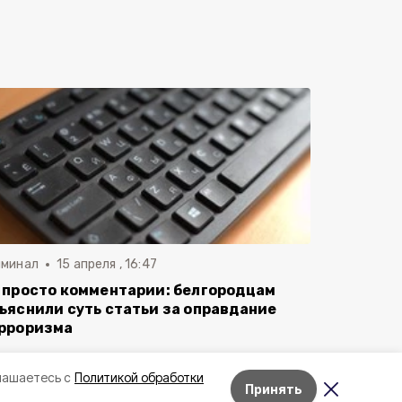
иминал
15 апреля , 16:47
 просто комментарии: белгородцам
ъяснили суть статьи за оправдание
рроризма
лашаетесь с
Политикой обработки
Принять
Лента новостей