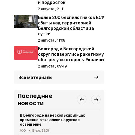
и подросток
2 августа , 21:11
Более 200 беспилотников ВСУ
сбиты над территорией
Белгородской области за
сутки
2 августа , 11:08
Белгород и Белгородский
округ подверглись ракетному
обстрелу со стороны Украины
2 августа , 09:49
Все материалы
Последние
новости
В Белгороде на нескольких улицах
Автомобиль
временно отключили наружное
округа подв
освещение
дрона
ЖКХ
Вчера, 23:08
СВО
Вчера, 1