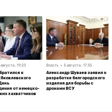
 августа , 19:23
Власть
5 августа , 17:35
братился к
Александр Шуваев заявил о
 Яковлевского
разработке белгородского
 День
изделия для борьбы с
ения от немецко-
дронами ВСУ
ких захватчиков