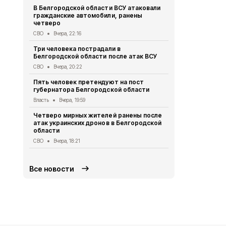
В Белгородской области ВСУ атаковали
Первый эта
гражданские автомобили, ранены
участковый
четверо
области 11 
СВО
Вчера, 22:16
Общество
Вч
Три человека пострадали в
В Белгородс
Белгородской области после атак ВСУ
атак ВСУ по
жителей
СВО
Вчера, 20:22
СВО
Вчера, 1
Пять человек претендуют на пост
губернатора Белгородской области
Водитель л
пострадал 
Власть
Вчера, 19:59
«КамАЗом» 
Четверо мирных жителей ранены после
ДТП
Вчера, 1
атак украинских дронов в Белгородской
области
В Белгородс
родились 50
СВО
Вчера, 18:21
Общество
Вч
Все новости