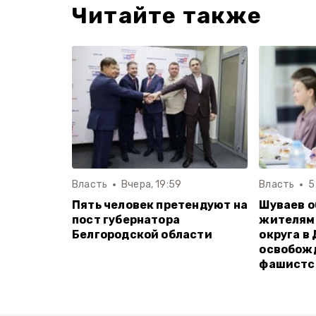
Читайте также
Власть
Вчера, 19:59
Власть
5
Пять человек претендуют на
Шуваев о
пост губернатора
жителям
Белгородской области
округа в
освобожд
фашистс