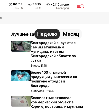
80.93
93.19
+
21
°С,
ясно
-0.20
$
-0.39
€
Белгород
л
Неделю
Месяц
Лучшее за
Белгородский округ стал
самым атакуемым
муниципалитетом
Белгородской области за
сутки
Вчера, 11:18
Более 100 кг мясной
продукции уничтожено на
полигоне отходов в
Белгороде
4 августа , 12:44
Беспилотник атаковал
коммерческий объект в
Короче, пострадали мужчина