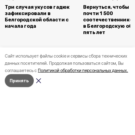
Три случая укусов гадюк
Вернуться, чтобы о
зафиксировали в
почти 1 500
Белгородской области с
соотечественников
начала года
в Белгородскую обл
пять лет
Cайт использует файлы cookie и сервисы сбора технических
данных посетителей.
Продолжая пользоваться сайтом, Вы
соглашаетесь с
Политикой обработки персональных данных.
Принять
Сегодня, 22:27
Белгород
Фото:
«Открытый Белгород»
Электроснабжение в Белгороде