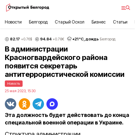
Новости
Белгород
Старый Оскол
Бизнес
Статьи
82.17
94.84
+
21
°С,
дождь
+0.76
$
+0.78
€
Белгород
В администрации
Красногвардейского района
появится секретарь
антитеррористической комиссии
Новость
25 мая 2023, 15:30
Эта должность будет действовать до конца
специальной военной операции в Украине.
Структура администрации