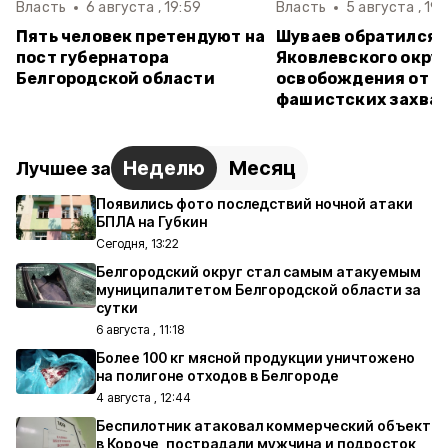
Власть
6 августа , 19:59
Власть
5 августа , 19:
Пять человек претендуют на
Шуваев обратился 
пост губернатора
Яковлевского округ
Белгородской области
освобождения от н
фашистских захва
Неделю
Месяц
Лучшее за
Появились фото последствий ночной атаки
БПЛА на Губкин
Сегодня, 13:22
Белгородский округ стал самым атакуемым
муниципалитетом Белгородской области за
сутки
6 августа , 11:18
Более 100 кг мясной продукции уничтожено
на полигоне отходов в Белгороде
4 августа , 12:44
Беспилотник атаковал коммерческий объект
в Короче, пострадали мужчина и подросток