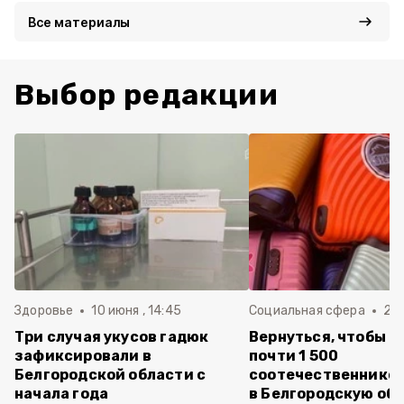
Все материалы
Выбор редакции
Здоровье
10 июня , 14:45
Социальная сфера
20 
Три случая укусов гадюк
Вернуться, чтобы о
зафиксировали в
почти 1 500
Белгородской области с
соотечественников
начала года
в Белгородскую обл