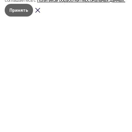
соглашаетесь с
Политикой обработки персональных данных.
пять лет
Принять
4 марта , 17:38
Общество
Фото:
«Открытый Белгород»
Аромасвечи, плед и
водонагреватель: Что подарить
на 8 марта белгородке?