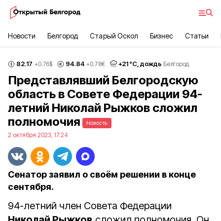
Новости
Белгород
Старый Оскол
Бизнес
Статьи
82.17
94.84
+
21
°С,
дождь
+0.76
$
+0.78
€
Белгород
Представлявший Белгородскую
область в Совете Федерации 94-
летний Николай Рыжков сложил
полномочия
Новость
2 октября 2023, 17:24
Сенатор заявил о своём решении в конце
сентября.
94-летний член Совета Федерации
Николай Рыжков
сложил полномочия. Он