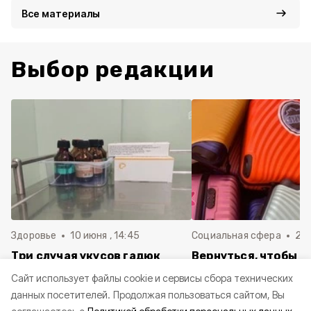
Все материалы
Выбор редакции
Здоровье
10 июня , 14:45
Социальная сфера
20 
Три случая укусов гадюк
Вернуться, чтобы о
зафиксировали в
почти 1 500
Cайт использует файлы cookie и сервисы сбора технических
Белгородской области с
соотечественников
данных посетителей.
Продолжая пользоваться сайтом, Вы
начала года
в Белгородскую обл