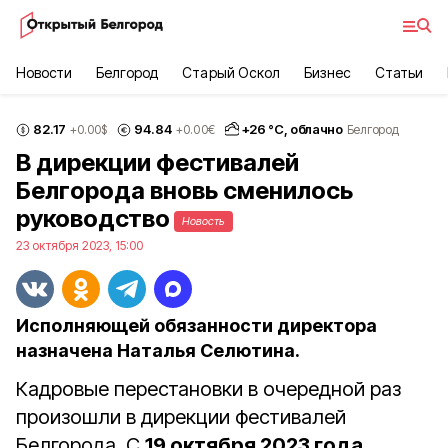
Новости
Белгород
Старый Оскол
Бизнес
Статьи
82.17
94.84
+
26
°С,
облачно
+0.00
$
+0.00
€
Белгород
В дирекции фестивалей
Белгорода вновь сменилось
руководство
Новость
23 октября 2023, 15:00
Исполняющей обязанности директора
назначена Наталья Селютина.
Кадровые перестановки в очередной раз
произошли в дирекции фестивалей
Белгорода. С
19 октября 2023 года