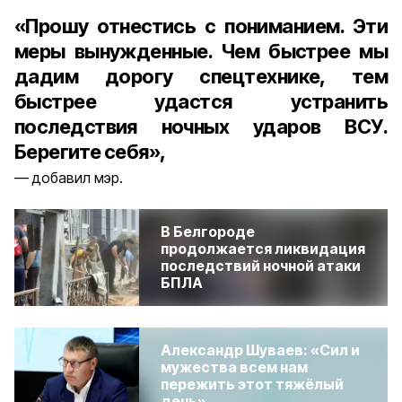
«Прошу отнестись с пониманием. Эти
меры вынужденные. Чем быстрее мы
дадим дорогу спецтехнике, тем
быстрее удастся устранить
последствия ночных ударов ВСУ.
Берегите себя»,
добавил мэр.
В Белгороде
продолжается ликвидация
последствий ночной атаки
БПЛА
Александр Шуваев: «Сил и
мужества всем нам
пережить этот тяжёлый
день»