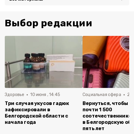
Выбор редакции
Здоровье
10 июня , 14:45
Социальная сфера
20 
Три случая укусов гадюк
Вернуться, чтобы о
зафиксировали в
почти 1 500
Белгородской области с
соотечественников
начала года
в Белгородскую обл
пять лет