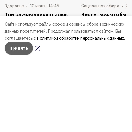
Здоровье
10 июня , 14:45
Социальная сфера
20 
Три случая укусов гадюк
Вернуться, чтобы о
зафиксировали в
почти 1 500
Cайт использует файлы cookie и сервисы сбора технических
Белгородской области с
соотечественников
данных посетителей.
Продолжая пользоваться сайтом, Вы
начала года
в Белгородскую обл
соглашаетесь с
Политикой обработки персональных данных.
пять лет
Принять
4 марта , 17:38
Общество
Фото:
«Открытый Белгород»