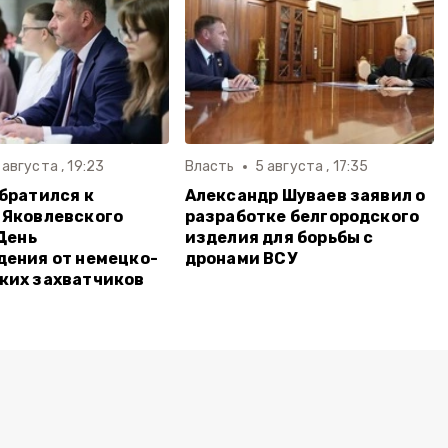
 августа , 19:23
Власть
5 августа , 17:35
братился к
Александр Шуваев заявил о
 Яковлевского
разработке белгородского
 День
изделия для борьбы с
ения от немецко-
дронами ВСУ
ких захватчиков