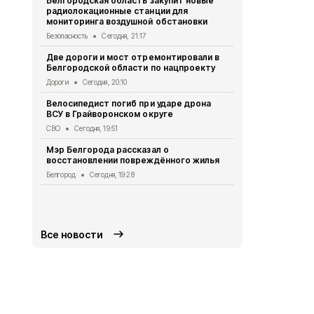
Белгородская область закупит новые
радиолокационные станции для
Житель Шеб
мониторинга воздушной обстановки
тяжёлые ра
дрона
Безопасность
Сегодня, 21:17
СВО
Сегодня
Две дороги и мост отремонтировали в
Белгородской области по нацпроекту
Александр 
Борисовског
Дороги
Сегодня, 20:10
освобожден
Велосипедист погиб при ударе дрона
Общество
Се
ВСУ в Грайворонском округе
В выходные
СВО
Сегодня, 19:51
аномальная
Мэр Белгорода рассказал о
Погода
Сегод
восстановлении повреждённого жилья
Белгородск
Белгород
Сегодня, 19:28
лечить тяж
совместно 
СВО
Сегодня
Все новости