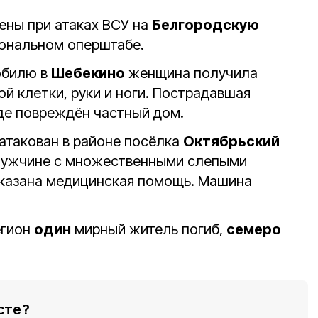
ены при атаках ВСУ на
Белгородскую
иональном оперштабе.
обилю в
Шебекино
женщина получила
й клетки, руки и ноги. Пострадавшая
оде повреждён частный дом.
атакован в районе посёлка
Октябрьский
Мужчине с множественными слепыми
казана медицинская помощь. Машина
егион
один
мирный житель погиб,
семеро
сте?