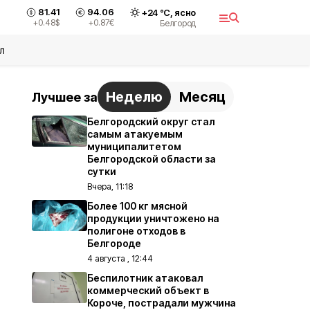
81.41
94.06
+
24
°С,
ясно
+0.48
$
+0.87
€
Белгород
л
Неделю
Месяц
Лучшее за
Белгородский округ стал
самым атакуемым
муниципалитетом
Белгородской области за
сутки
Вчера, 11:18
Более 100 кг мясной
продукции уничтожено на
полигоне отходов в
Белгороде
4 августа , 12:44
Беспилотник атаковал
коммерческий объект в
Короче, пострадали мужчина