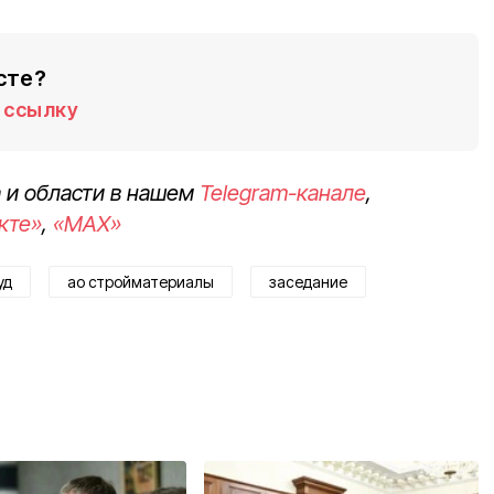
сте?
ссылку
 и области в нашем
Telegram-канале
,
кте»
,
«MAX»
уд
ао стройматериалы
заседание