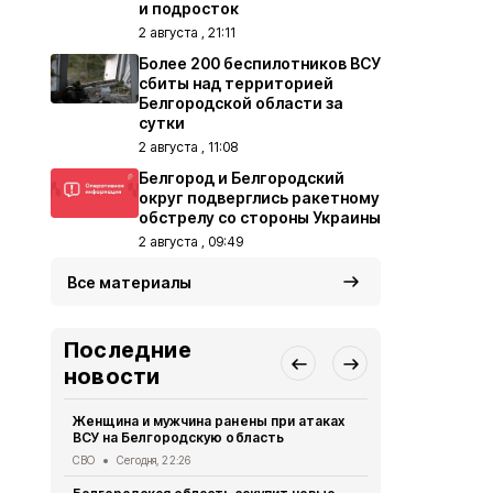
и подросток
2 августа , 21:11
Более 200 беспилотников ВСУ
сбиты над территорией
Белгородской области за
сутки
2 августа , 11:08
Белгород и Белгородский
округ подверглись ракетному
обстрелу со стороны Украины
2 августа , 09:49
Все материалы
Последние
новости
Женщина и мужчина ранены при атаках
В Белгород
ВСУ на Белгородскую область
похитили у 
предлогом 
СВО
Сегодня, 22:26
Криминал
Сег