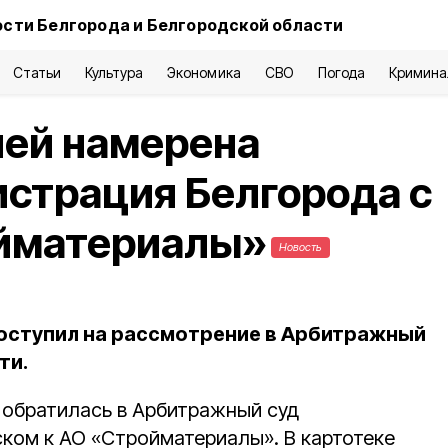
сти Белгорода и Белгородской области
Статьи
Культура
Экономика
СВО
Погода
Кримина
лей намерена
страция Белгорода с
йматериалы»
Новость
оступил на рассмотрение в Арбитражный
ти.
 обратилась в Арбитражный суд
ском к АО «Стройматериалы». В картотеке