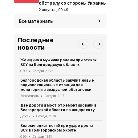
обстрелу со стороны Украины
2 августа , 09:49
Все материалы
Последние
новости
Женщина и мужчина ранены при атаках
В Белгород
ВСУ на Белгородскую область
похитили у 
предлогом 
СВО
Сегодня, 22:26
Криминал
Сег
Белгородская область закупит новые
радиолокационные станции для
Житель Шеб
мониторинга воздушной обстановки
тяжёлые ра
дрона
Безопасность
Сегодня, 21:17
СВО
Сегодня
Две дороги и мост отремонтировали в
Белгородской области по нацпроекту
Александр 
Борисовског
Дороги
Сегодня, 20:10
освобожден
Велосипедист погиб при ударе дрона
Общество
Се
ВСУ в Грайворонском округе
В выходные
СВО
Сегодня, 19:51