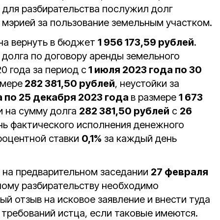
м для разбирательства послужил долг
 мэрией за пользование земельным участком.
на вернуть в бюджет
1 956 173,59 рублей
.
 долга по договору аренды земельного
0 года за период с
1 июля 2023 года по 30
змере
282 381,50 рублей
, неустойки за
а по 25 декабря 2023 года
в размере
1 673
и на сумму долга
282 381,50 рублей
с
26
нь фактического исполнения денежного
процентной ставки
0,1%
за каждый день
е на предварительном заседании
27 февраля
бному разбирательству необходимо
й отзыв на исковое заявление и внести туда
 требований истца, если таковые имеются.