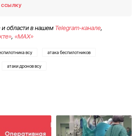
ссылку
 и области в нашем
Telegram-канале
,
кте»
,
«MAX»
еспилотника всу
атака беспилотников
атаки дронов всу