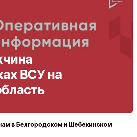
жчина
ках ВСУ на
область
нам в Белгородском и Шебекинском