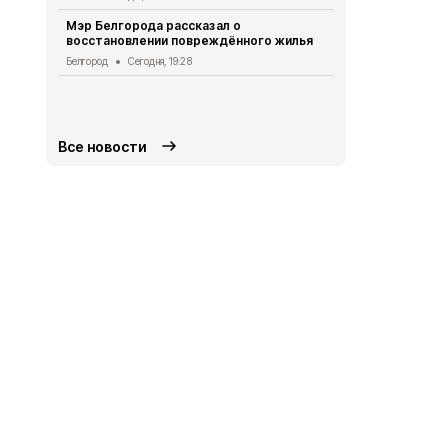
аномальная
Мэр Белгорода рассказал о
Погода
Сегод
восстановлении повреждённого жилья
Белгородск
Белгород
Сегодня, 19:28
лечить тяж
совместно 
СВО
Сегодня
Все новости