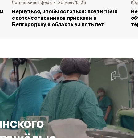
Социальная сфера
20 мая , 15:38
Кр
ли
Вернуться, чтобы остаться: почти 1 500
Не
соотечественников приехали в
об
Белгородскую область за пять лет
те
нского