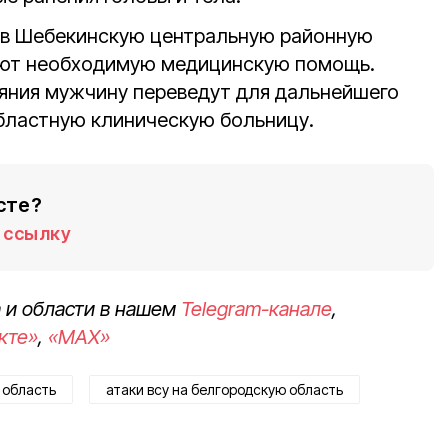
 в Шебекинскую центральную районную
вают необходимую медицинскую помощь.
яния мужчину переведут для дальнейшего
бластную клиническую больницу.
сте?
ссылку
 и области в нашем
Telegram-канале
,
кте»
,
«MAX»
 область
атаки всу на белгородскую область