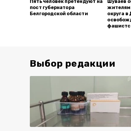
Пять человек претендуют на
Шуваев о
пост губернатора
жителям
Белгородской области
округа в
освобожд
фашистс
Выбор редакции