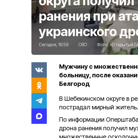
округа получил
ранения при ат
украинского др
Сегодня, 16:59
СВО
Фото:
«Открытый Б
Мужчину с множественн
больницу, после оказани
Белгород
В Шебекинском округе в ре
пострадал мирный житель
По информации Оперштаба,
дрона ранения получил му
множественные осколочные