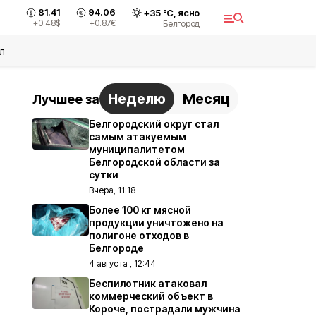
81.41
94.06
+
35
°С,
ясно
+0.48
$
+0.87
€
Белгород
л
Неделю
Месяц
Лучшее за
Белгородский округ стал
самым атакуемым
муниципалитетом
Белгородской области за
сутки
Вчера, 11:18
Более 100 кг мясной
продукции уничтожено на
полигоне отходов в
Белгороде
4 августа , 12:44
Беспилотник атаковал
коммерческий объект в
Короче, пострадали мужчина