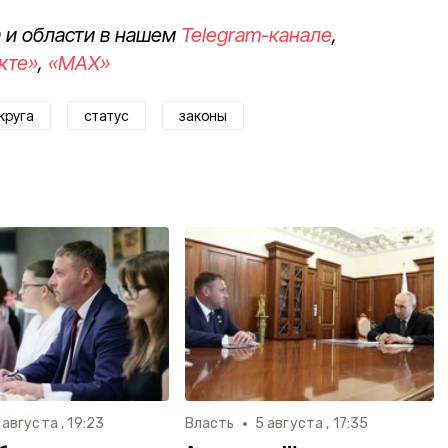
 и области в нашем
Telegram-канале
,
кте»
,
«MAX»
круга
статус
законы
 августа , 19:23
Власть
5 августа , 17:35