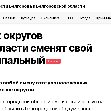
сти Белгорода и Белгородской области
Статьи
Культура
Экономика
СВО
Погода
Кримина
 округов
ласти сменят свой
ипальный
Новость
а собой смену статуса населённых
выше округов.
елгородской области сменят свой статус на
ообщили в белгородской облдуме после