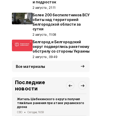
и подросток
2 августа , 21:11
Более 200 беспилотников ВСУ
сбиты над территорией
Белгородской области за
сутки
2 августа , 11:08
Белгород и Белгородский
округ подверглись ракетному
обстрелу со стороны Украины
2 августа , 09:49
Все материалы
Последние
новости
Житель Шебекинского округа получил
Александр 
тяжёлые ранения при атаке украинского
Грайворона
дрона
города
СВО
Сегодня, 16:59
Общество
Се