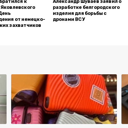
братился к
Александр Шуваев заявил о
 Яковлевского
разработке белгородского
 День
изделия для борьбы с
ения от немецко-
дронами ВСУ
ких захватчиков