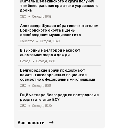
Житель Шебекинского округа получил
Александр 
тяжёлые ранения при атаке украинского
Грайворона
дрона
города
СВО
Сегодня, 16:59
Общество
Се
Александр Шуваев обратился к жителям
Минтранс п
Борисовского округа в День
антидронов
освобождения муниципалитета
федерально
Общество
Сегодня, 16:40
Дороги
Сегод
В выходные Белгород накроют
Как белгор
аномальная жара и дожди
обманутыми
рассказали
Погода
Сегодня, 16:10
Общество
Се
Белгородские врачи продолжают
лечить тяжелораненых пациентов
Осуждённым
совместно с федеральными клиниками
полигона в
реальные с
СВО
Сегодня, 15:53
Криминал
Сег
Ещё четверо белгородцев пострадали в
результате атак ВСУ
Врач расск
кабачков дл
СВО
Сегодня, 15:20
Здоровье
Сег
Все новости