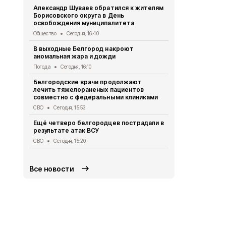
Александр Шуваев обратился к жителям
Минтранс п
Борисовского округа в День
антидронов
освобождения муниципалитета
федерально
Общество
Сегодня, 16:40
Дороги
Сегод
В выходные Белгород накроют
Как белгор
аномальная жара и дожди
обманутыми
рассказали
Погода
Сегодня, 16:10
Общество
Се
Белгородские врачи продолжают
лечить тяжелораненых пациентов
Осуждённым
совместно с федеральными клиниками
полигона в
реальные с
СВО
Сегодня, 15:53
Криминал
Сег
Ещё четверо белгородцев пострадали в
результате атак ВСУ
Врач расск
кабачков дл
СВО
Сегодня, 15:20
Здоровье
Сег
Все новости