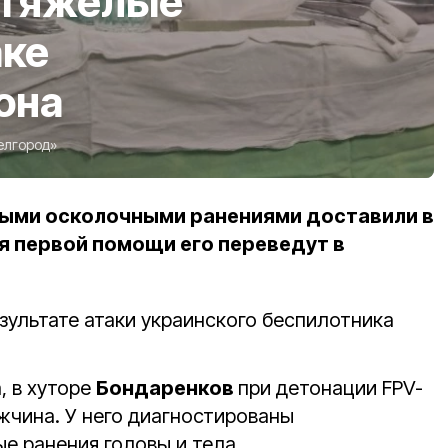
 тяжёлые
аке
она
елгород»
ыми осколочными ранениями доставили в
я первой помощи его переведут в
зультате атаки украинского беспилотника
.
 в хуторе
Бондаренков
при детонации FPV-
жчина. У него диагностированы
 ранения головы и тела.