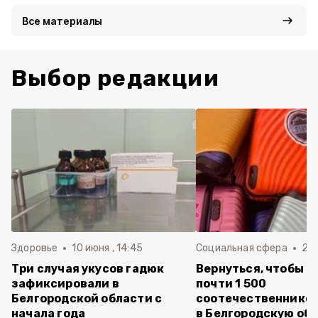
Все материалы
Выбор редакции
Здоровье
10 июня , 14:45
Социальная сфера
20 
Три случая укусов гадюк
Вернуться, чтобы о
зафиксировали в
почти 1 500
Белгородской области с
соотечественников
начала года
в Белгородскую обл