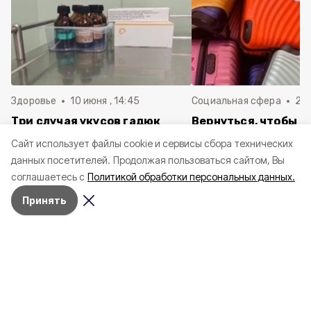
Здоровье
10 июня , 14:45
Социальная сфера
20 
Три случая укусов гадюк
Вернуться, чтобы о
зафиксировали в
почти 1 500
Cайт использует файлы cookie и сервисы сбора технических
Белгородской области с
соотечественников
данных посетителей.
Продолжая пользоваться сайтом, Вы
начала года
в Белгородскую обл
соглашаетесь с
Политикой обработки персональных данных.
пять лет
Принять