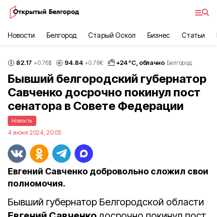
Новости
Белгород
Старый Оскол
Бизнес
Статьи
82.17
94.84
+
24
°С,
облачно
+0.76
$
+0.78
€
Белгород
Бывший белгородский губернатор
Савченко досрочно покинул пост
сенатора в Совете Федерации
Новость
4 июня 2024, 20:05
Евгений Савченко добровольно сложил свои
полномочия.
Бывший губернатор Белгородской области
Евгений Савченко
досрочно покинул пост