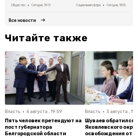
Общество
Сегодня, 18:15
Социальная сфера
Сегодня, 18:05
Все новости
Читайте также
Власть
6 августа , 19:59
Власть
5 августа , 19:
Пять человек претендуют на
Шуваев обратился 
пост губернатора
Яковлевского округ
Белгородской области
освобождения от н