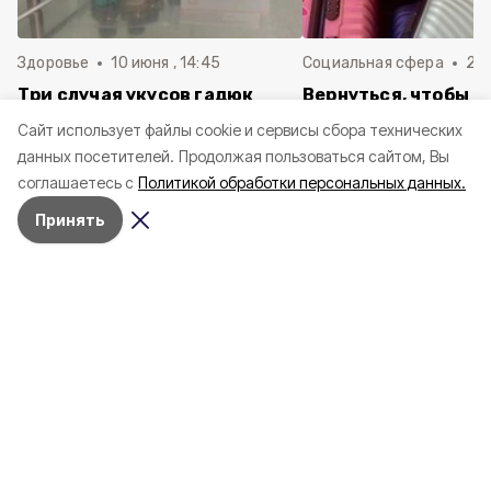
Здоровье
10 июня , 14:45
Социальная сфера
20 
Три случая укусов гадюк
Вернуться, чтобы о
зафиксировали в
почти 1 500
Cайт использует файлы cookie и сервисы сбора технических
Белгородской области с
соотечественников
данных посетителей.
Продолжая пользоваться сайтом, Вы
начала года
в Белгородскую обл
соглашаетесь с
Политикой обработки персональных данных.
пять лет
Принять