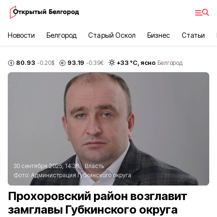
Новости
Белгород
Старый Оскол
Бизнес
Статьи
80.93
93.19
+
33
°С,
ясно
-0.20
$
-0.39
€
Белгород
30 сентября 2025, 14:38
Власть
Фото:
Администрация Губкинского округа
Прохоровский район возглавит
замглавы Губкинского округа