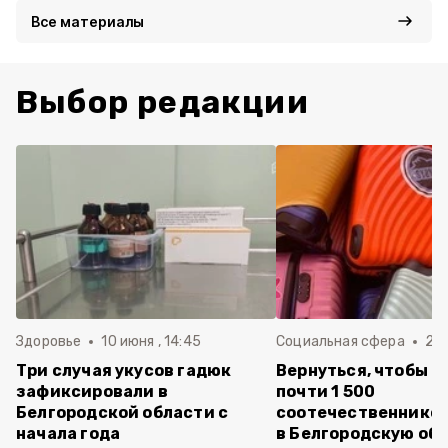
Все материалы
Выбор редакции
Здоровье
10 июня , 14:45
Социальная сфера
20 
Три случая укусов гадюк
Вернуться, чтобы о
зафиксировали в
почти 1 500
Белгородской области с
соотечественников
начала года
в Белгородскую обл