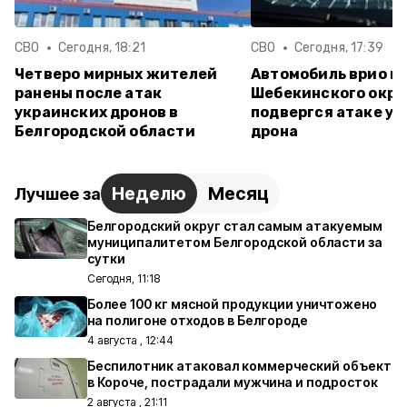
СВО
Сегодня, 18:21
СВО
Сегодня, 17:39
Четверо мирных жителей
Автомобиль врио г
ранены после атак
Шебекинского окру
украинских дронов в
подвергся атаке у
Белгородской области
дрона
Неделю
Месяц
Лучшее за
Белгородский округ стал самым атакуемым
муниципалитетом Белгородской области за
сутки
Сегодня, 11:18
Более 100 кг мясной продукции уничтожено
на полигоне отходов в Белгороде
4 августа , 12:44
Беспилотник атаковал коммерческий объект
в Короче, пострадали мужчина и подросток
2 августа , 21:11