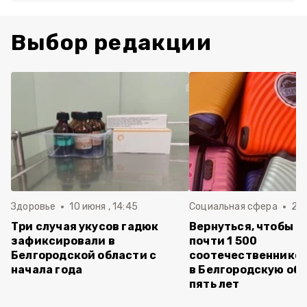
Выбор редакции
Здоровье
10 июня , 14:45
Социальная сфера
20 
Три случая укусов гадюк
Вернуться, чтобы о
зафиксировали в
почти 1 500
Белгородской области с
соотечественников
начала года
в Белгородскую обл
пять лет