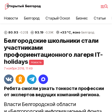
Новости
Белгород
Старый Оскол
Бизнес
Статьи
80.93
93.19
+
33
°С,
ясно
-0.20
$
-0.39
€
Белгород
Белгородские школьники стали
участниками
профориентационного лагеря IT-
holidays
Новость
7 ноября 2018, 11:49
Ребята смогли узнать тонкости профессии
от экспертов ведущих компаний региона.
Власти Белгородской области
и «Белгородский информационный фонд»