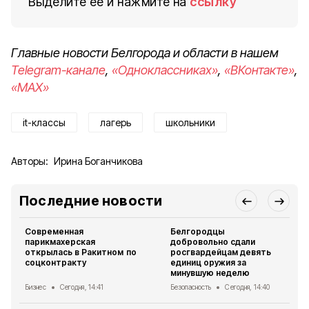
Выделите ее и нажмите на
ссылку
Главные новости Белгорода и области в нашем
Telegram-канале
,
«Одноклассниках»
,
«ВКонтакте»
,
«MAX»
it-классы
лагерь
школьники
Авторы:
Ирина Боганчикова
Последние новости
Современная
Белгородцы
парикмахерская
добровольно сдали
открылась в Ракитном по
росгвардейцам девять
соцконтракту
единиц оружия за
минувшую неделю
Бизнес
Сегодня, 14:41
Безопасность
Сегодня, 14:40