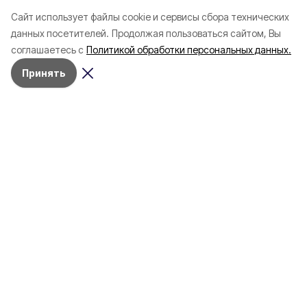
Cайт использует файлы cookie и сервисы сбора технических
данных посетителей.
Продолжая пользоваться сайтом, Вы
соглашаетесь с
Политикой обработки персональных данных.
Принять
Здоровье
10 июня , 14:45
Социальная сфера
20 
Три случая укусов гадюк
Вернуться, чтобы о
зафиксировали в
почти 1 500
Белгородской области с
соотечественников
начала года
в Белгородскую обл
пять лет