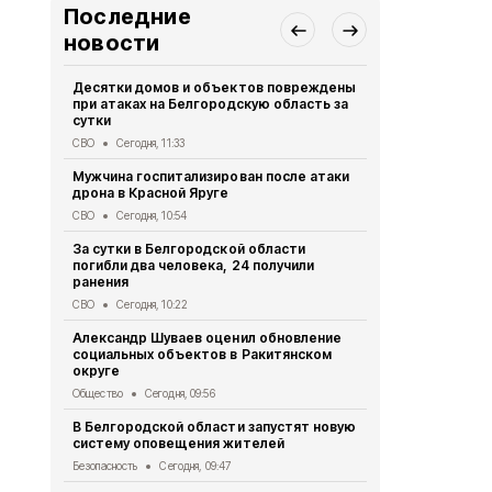
Последние
новости
Десятки домов и объектов повреждены
Женщина и 
при атаках на Белгородскую область за
ВСУ на Бел
сутки
СВО
Вчера, 
СВО
Сегодня, 11:33
Белгородск
Мужчина госпитализирован после атаки
радиолокац
дрона в Красной Яруге
мониторинг
СВО
Сегодня, 10:54
Безопасность
За сутки в Белгородской области
Две дороги
погибли два человека, 24 получили
Белгородск
ранения
Дороги
Вчера
СВО
Сегодня, 10:22
Велосипедис
Александр Шуваев оценил обновление
ВСУ в Грай
социальных объектов в Ракитянском
СВО
Вчера, 1
округе
Мэр Белгор
Общество
Сегодня, 09:56
восстановл
В Белгородской области запустят новую
Белгород
Вче
систему оповещения жителей
Безопасность
Сегодня, 09:47