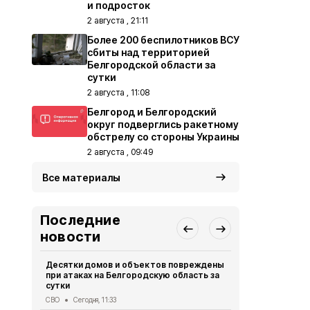
и подросток
2 августа , 21:11
Более 200 беспилотников ВСУ
сбиты над территорией
Белгородской области за
сутки
2 августа , 11:08
Белгород и Белгородский
округ подверглись ракетному
обстрелу со стороны Украины
2 августа , 09:49
Все материалы
Последние
новости
Десятки домов и объектов повреждены
Женщина и 
при атаках на Белгородскую область за
ВСУ на Бел
сутки
СВО
Вчера, 
СВО
Сегодня, 11:33