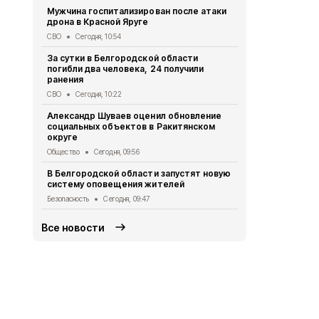
Белгородск
Мужчина госпитализирован после атаки
радиолокац
дрона в Красной Яруге
мониторинг
СВО
Сегодня, 10:54
Безопасность
За сутки в Белгородской области
Две дороги
погибли два человека, 24 получили
Белгородск
ранения
Дороги
Вчера
СВО
Сегодня, 10:22
Велосипедис
Александр Шуваев оценил обновление
ВСУ в Грай
социальных объектов в Ракитянском
СВО
Вчера, 1
округе
Мэр Белгор
Общество
Сегодня, 09:56
восстановл
В Белгородской области запустят новую
Белгород
Вче
систему оповещения жителей
Безопасность
Сегодня, 09:47
Все новости