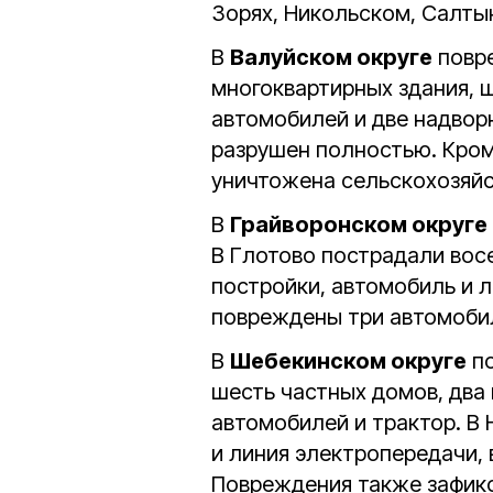
Зорях, Никольском, Салты
В
Валуйском округе
повре
многоквартирных здания, 
автомобилей и две надвор
разрушен полностью. Кром
уничтожена сельскохозяйс
В
Грайворонском округе
В Глотово пострадали вос
постройки, автомобиль и л
повреждены три автомобил
В
Шебекинском округе
по
шесть частных домов, два 
автомобилей и трактор. В
и линия электропередачи,
Повреждения также зафикс