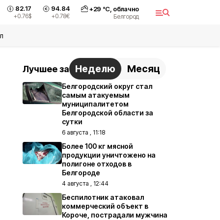
82.17
94.84
+
29
°С,
облачно
+0.76
$
+0.78
€
Белгород
л
Неделю
Месяц
Лучшее за
Белгородский округ стал
самым атакуемым
муниципалитетом
Белгородской области за
сутки
6 августа , 11:18
Более 100 кг мясной
продукции уничтожено на
полигоне отходов в
Белгороде
4 августа , 12:44
Беспилотник атаковал
коммерческий объект в
Короче, пострадали мужчина