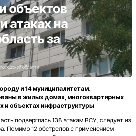
и объектов
 атаках на
бласть за
городской области
ороду и 14 муниципалитетам.
ваны в жилых домах, многоквартирных
ях и объектах инфраструктуры
асть подверглась 138 атакам ВСУ, следует из
а. Помимо 12 обстрелов с применением