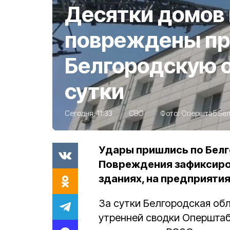
Десятки домов 
повреждены при
Белгородскую о
сутки
Сегодня, 11:33
СВО
Фото:
Оперштаб Бел
Удары пришлись по Белг
Повреждения зафиксиро
зданиях, на предприяти
За сутки Белгородская обл
утренней сводки Оперштаб