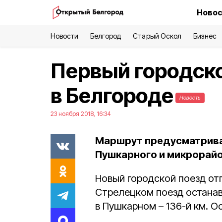
Новос
Новости
Белгород
Старый Оскол
Бизнес
Первый городско
в Белгороде
Новость
23 ноября 2018, 16:34
Маршрут предусматрива
Пушкарного и микрорайо
Новый городской поезд отп
Стрелецком поезд останав
в Пушкарном – 136-й км. О