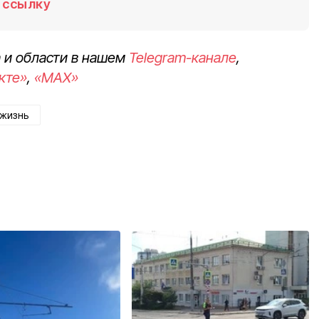
ссылку
 и области в нашем
Telegram-канале
,
кте»
,
«MAX»
жизнь