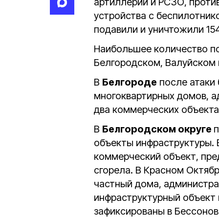
артиллерии и РСЗО, проти
устройства с беспилотнико
подавили и уничтожили 15
Наибольшее количество по
Белгородском, Валуйском 
В
Белгороде
после атаки
многоквартирных домов, а
два коммерческих объекта
В
Белгородском округе
п
объекты инфраструктуры.
коммерческий объект, пре
сгорела. В Красном Октяб
частный дома, администра
инфраструктурный объект 
зафиксированы в Бессоновк