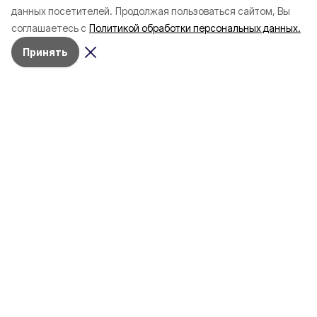
данных посетителей.
Продолжая пользоваться сайтом, Вы
соглашаетесь с
Политикой обработки персональных данных.
Принять
Сегодня, 13:41
Строительство
Фото:
Соцсети мэра Белгорода Валентина Демидова
В Белгороде капитально
ремонтируют пять школ: что
происходит на объектах
В трех учебных учреждениях уже идут
работы с инженерными сетями, полами,
потолками и внутренней отделкой