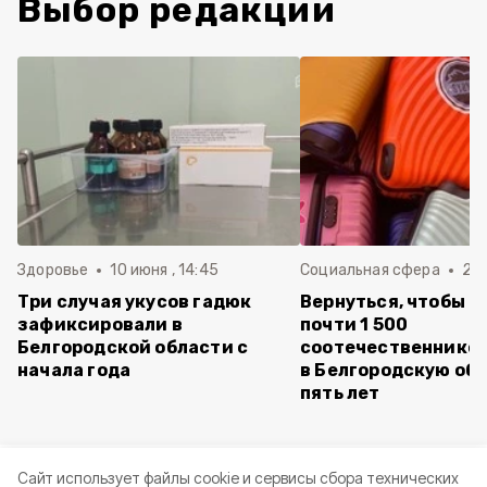
Выбор редакции
Здоровье
10 июня , 14:45
Социальная сфера
20 
Три случая укусов гадюк
Вернуться, чтобы о
зафиксировали в
почти 1 500
Белгородской области с
соотечественников
начала года
в Белгородскую обл
пять лет
Cайт использует файлы cookie и сервисы сбора технических