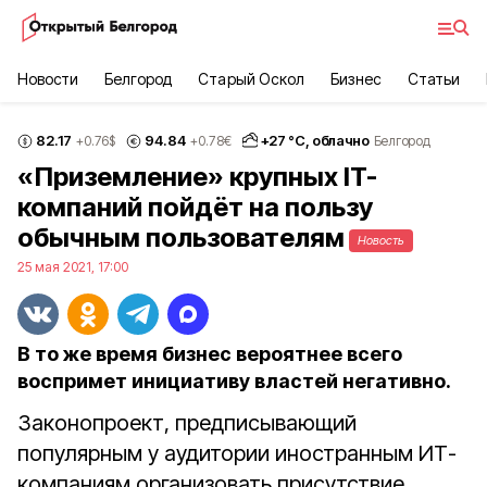
Новости
Белгород
Старый Оскол
Бизнес
Статьи
82.17
94.84
+
27
°С,
облачно
+0.76
$
+0.78
€
Белгород
«Приземление» крупных IT-
компаний пойдёт на пользу
обычным пользователям
Новость
25 мая 2021, 17:00
В то же время бизнес вероятнее всего
воспримет инициативу властей негативно.
Законопроект, предписывающий
популярным у аудитории иностранным ИТ-
компаниям организовать присутствие