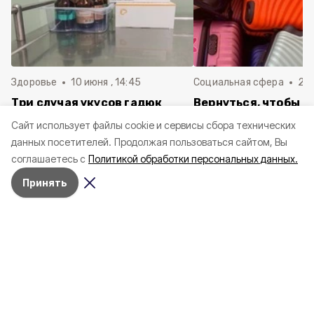
Здоровье
10 июня , 14:45
Социальная сфера
20 
Три случая укусов гадюк
Вернуться, чтобы о
зафиксировали в
почти 1 500
Cайт использует файлы cookie и сервисы сбора технических
Белгородской области с
соотечественников
данных посетителей.
Продолжая пользоваться сайтом, Вы
начала года
в Белгородскую обл
соглашаетесь с
Политикой обработки персональных данных.
пять лет
Принять