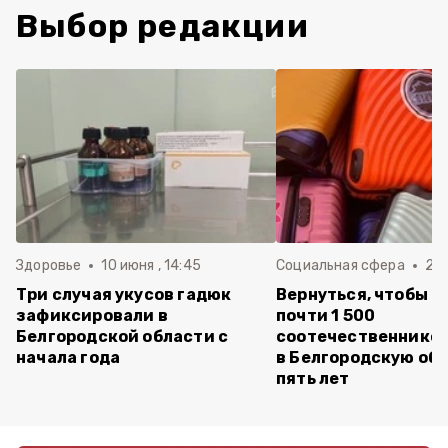
Выбор редакции
Здоровье
10 июня , 14:45
Социальная сфера
20 
Три случая укусов гадюк
Вернуться, чтобы о
зафиксировали в
почти 1 500
Белгородской области с
соотечественников
начала года
в Белгородскую обл
пять лет