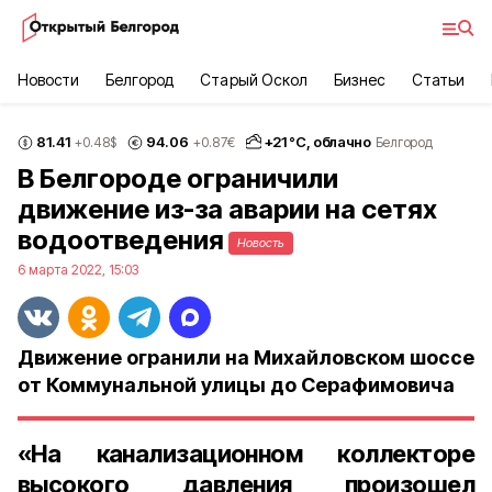
Новости
Белгород
Старый Оскол
Бизнес
Статьи
81.41
94.06
+
21
°С,
облачно
+0.48
$
+0.87
€
Белгород
В Белгороде ограничили
движение из-за аварии на сетях
водоотведения
Новость
6 марта 2022, 15:03
Движение огранили на Михайловском шоссе
от Коммунальной улицы до Серафимовича
«На канализационном коллекторе
высокого давления произошел