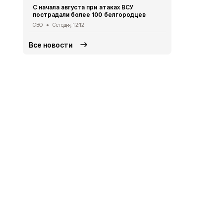
С начала августа при атаках ВСУ
Схемы движ
пострадали более 100 белгородцев
маршрутов 
СВО
Сегодня, 12:12
Транспорт
Се
Все новости