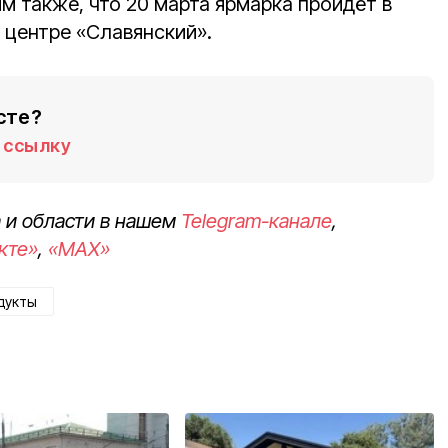
м также, что 20 марта ярмарка пройдёт в
 центре «Славянский».
сте?
ссылку
 и области в нашем
Telegram-канале
,
кте»
,
«MAX»
дукты