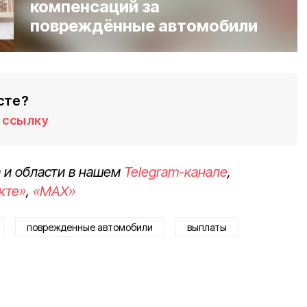
компенсаций за
повреждённые автомобили
сте?
ссылку
 и области в нашем
Telegram-канале
,
кте»
,
«MAX»
поврежденные автомобили
выплаты