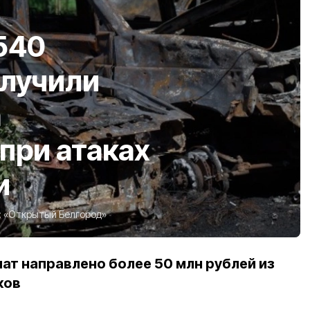
540
олучили
а
при атаках
и
:
«Открытый Белгород»
ат направлено более 50 млн рублей из
ков