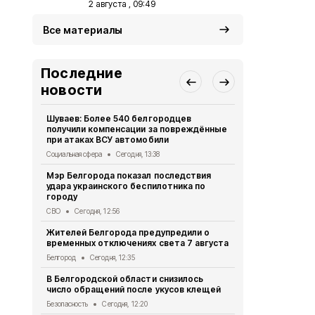
2 августа , 09:49
Все материалы
Последние
новости
Шуваев: Более 540 белгородцев
В Белгородс
получили компенсации за повреждённые
пострадали
при атаках ВСУ автомобили
«Орлана»
Социальная сфера
Сегодня, 13:38
СВО
Сегодня,
Мэр Белгорода показал последствия
Белгородец 
удара украинского беспилотника по
ссоре
городу
Криминал
Сег
СВО
Сегодня, 12:56
Двое жител
Жителей Белгорода предупредили о
обвиняются
временных отключениях света 7 августа
бюджетных
Белгород
Сегодня, 12:35
Криминал
Сег
В Белгородской области снизилось
При атаке 
число обращений после укусов клещей
пострадали
Безопасность
Сегодня, 12:20
СВО
Сегодня,