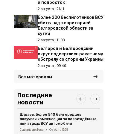
и подросток
2 августа , 21:11
Более 200 беспилотников ВСУ
сбиты над территорией
Белгородской области за
сутки
2 августа , 11:08
Белгород и Белгородский
округ подверглись ракетному
обстрелу со стороны Украины
2 августа , 09:49
Все материалы
Последние
новости
Шуваев: Более 540 белгородцев
В Белгородс
получили компенсации за повреждённые
пострадали
при атаках ВСУ автомобили
«Орлана»
Социальная сфера
Сегодня, 13:38
СВО
Сегодня,