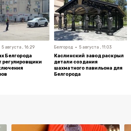
5 августа , 16:29
Белгород
5 августа , 11:03
ах Белгорода
Каслинский завод раскрыл
т регулировщики
детали создания
ключения
шахматного павильона для
ров
Белгорода