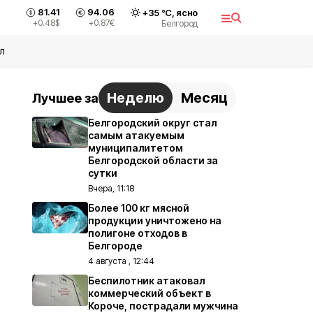
81.41
94.06
+
35
°С,
ясно
+0.48
$
+0.87
€
Белгород
л
Неделю
Месяц
Лучшее за
Белгородский округ стал
самым атакуемым
муниципалитетом
Белгородской области за
сутки
Вчера, 11:18
Более 100 кг мясной
продукции уничтожено на
полигоне отходов в
Белгороде
4 августа , 12:44
Беспилотник атаковал
коммерческий объект в
Короче, пострадали мужчина