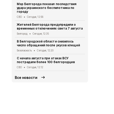
Мэр Белгорода показал последствия
Белгородец 
удара украинского беспилотника по
ссоре
городу
Криминал
Сег
СВО
Сегодня, 12:56
Двое жител
Жителей Белгорода предупредили о
обвиняются
временных отключениях света 7 августа
бюджетных
Белгород
Сегодня, 12:35
Криминал
Сег
В Белгородской области снизилось
При атаке 
число обращений после укусов клещей
пострадали
Безопасность
Сегодня, 12:20
СВО
Сегодня,
С начала августа при атаках ВСУ
Схемы движ
пострадали более 100 белгородцев
маршрутов 
СВО
Сегодня, 12:12
Транспорт
Се
Все новости