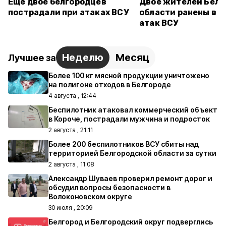
Ещё двое белгородцев
Двое жителей Белг
пострадали при атаках ВСУ
области ранены в р
атак ВСУ
Неделю
Месяц
Лучшее за
Более 100 кг мясной продукции уничтожено
на полигоне отходов в Белгороде
4 августа , 12:44
Беспилотник атаковал коммерческий объект
в Короче, пострадали мужчина и подросток
2 августа , 21:11
Более 200 беспилотников ВСУ сбиты над
территорией Белгородской области за сутки
2 августа , 11:08
Александр Шуваев проверил ремонт дорог и
обсудил вопросы безопасности в
Волоконовском округе
30 июля , 20:09
Белгород и Белгородский округ подверглись