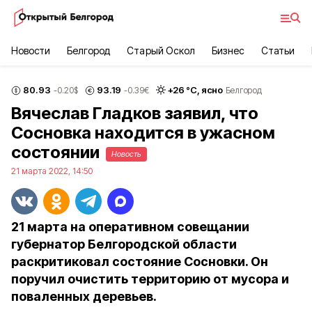
Новости
Белгород
Старый Оскол
Бизнес
Статьи
80.93
93.19
+
26
°С,
ясно
-0.20
$
-0.39
€
Белгород
Вячеслав Гладков заявил, что
Сосновка находится в ужасном
состоянии
Новость
21 марта 2022, 14:50
21 марта на оперативном совещании
губернатор Белгородской области
раскритиковал состояние Сосновки. Он
поручил очистить территорию от мусора и
поваленных деревьев.