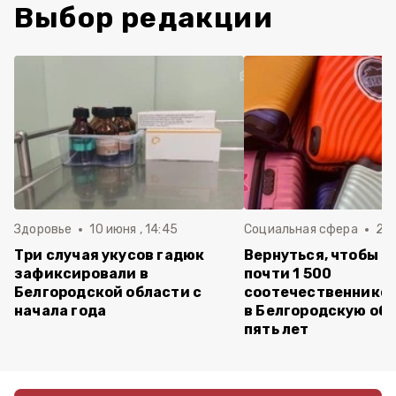
Выбор редакции
Здоровье
10 июня , 14:45
Социальная сфера
20 
Три случая укусов гадюк
Вернуться, чтобы о
зафиксировали в
почти 1 500
Белгородской области с
соотечественников
начала года
в Белгородскую обл
пять лет