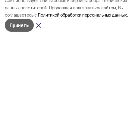
Cайт использует файлы cookie и сервисы сбора технических
Белгородской области с
соотечественников
данных посетителей.
Продолжая пользоваться сайтом, Вы
начала года
в Белгородскую обл
соглашаетесь с
Политикой обработки персональных данных.
пять лет
Принять
4 марта , 17:38
Общество
Фото:
«Открытый Белгород»
Аромасвечи, плед и
водонагреватель: Что подарить
на 8 марта белгородке?