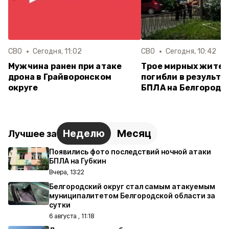
СВО
Сегодня, 11:02
СВО
Сегодня, 10:42
Мужчина ранен при атаке
Трое мирных жите
дрона в Грайворонском
погибли в результа
округе
БПЛА на Белгород 
Неделю
Месяц
Лучшее за
Появились фото последствий ночной атаки
БПЛА на Губкин
Вчера, 13:22
Белгородский округ стал самым атакуемым
муниципалитетом Белгородской области за
сутки
6 августа , 11:18