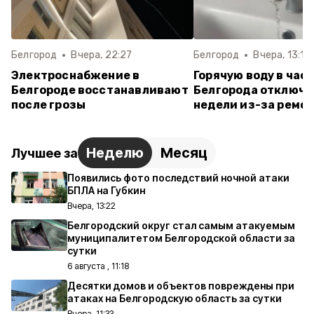
Белгород
Вчера, 22:27
Белгород
Вчера, 13:10
Электроснабжение в
Горячую воду в час
Белгороде восстанавливают
Белгорода отключат
после грозы
недели из-за ремон
Неделю
Месяц
Лучшее за
Появились фото последствий ночной атаки
БПЛА на Губкин
Вчера, 13:22
Белгородский округ стал самым атакуемым
муниципалитетом Белгородской области за
сутки
6 августа , 11:18
Десятки домов и объектов повреждены при
атаках на Белгородскую область за сутки
Вчера, 11:33