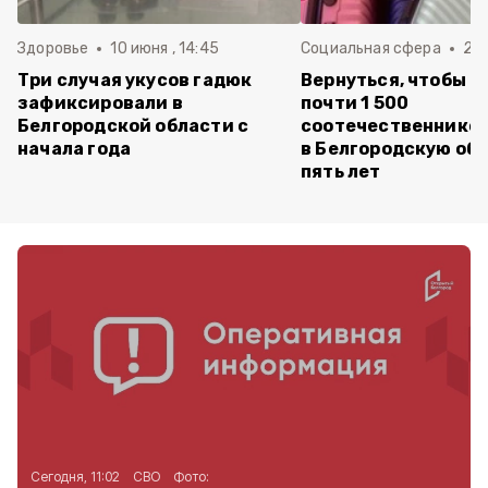
Здоровье
10 июня , 14:45
Социальная сфера
20 
Три случая укусов гадюк
Вернуться, чтобы о
зафиксировали в
почти 1 500
Белгородской области с
соотечественников
начала года
в Белгородскую обл
пять лет
Сегодня, 11:02
СВО
Фото: