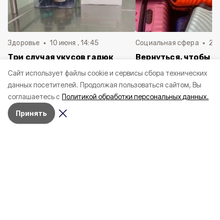
Здоровье
10 июня , 14:45
Социальная сфера
20 
Три случая укусов гадюк
Вернуться, чтобы о
зафиксировали в
почти 1 500
Cайт использует файлы cookie и сервисы сбора технических
Белгородской области с
соотечественников
данных посетителей.
Продолжая пользоваться сайтом, Вы
начала года
в Белгородскую обл
соглашаетесь с
Политикой обработки персональных данных.
пять лет
Принять