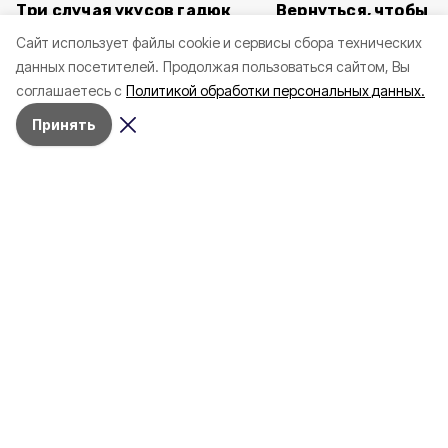
Три случая укусов гадюк
Вернуться, чтобы о
зафиксировали в
почти 1 500
Cайт использует файлы cookie и сервисы сбора технических
Белгородской области с
соотечественников
данных посетителей.
Продолжая пользоваться сайтом, Вы
начала года
в Белгородскую обл
соглашаетесь с
Политикой обработки персональных данных.
пять лет
Принять
4 марта , 17:38
Общество
Фото:
«Открытый Белгород»
Аромасвечи, плед и
водонагреватель: Что подарить