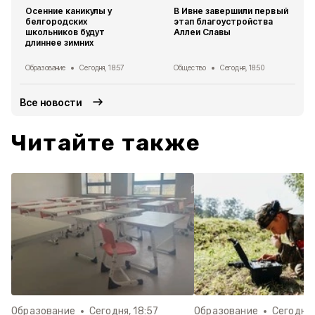
Осенние каникулы у
В Ивне завершили первый
белгородских
этап благоустройства
школьников будут
Аллеи Славы
длиннее зимних
Образование
Сегодня, 18:57
Общество
Сегодня, 18:50
Все новости
Читайте также
Образование
Сегодня, 18:57
Образование
Сегодня,