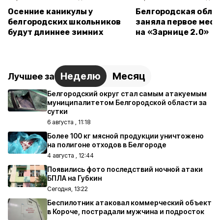
Осенние каникулы у
Белгородская обла
белгородских школьников
заняла первое мест
будут длиннее зимних
на «Зарнице 2.0»
Неделю
Месяц
Лучшее за
Белгородский округ стал самым атакуемым
муниципалитетом Белгородской области за
сутки
6 августа , 11:18
Более 100 кг мясной продукции уничтожено
на полигоне отходов в Белгороде
4 августа , 12:44
Появились фото последствий ночной атаки
БПЛА на Губкин
Сегодня, 13:22
Беспилотник атаковал коммерческий объект
в Короче, пострадали мужчина и подросток