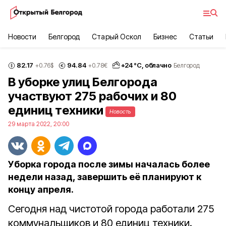
Новости
Белгород
Старый Оскол
Бизнес
Статьи
82.17
94.84
+
24
°С,
облачно
+0.76
$
+0.78
€
Белгород
В уборке улиц Белгорода
участвуют 275 рабочих и 80
единиц техники
Новость
29 марта 2022, 20:00
Уборка города после зимы началась более
недели назад, завершить её планируют к
концу апреля.
Сегодня над чистотой города работали 275
коммунальщиков и 80 единиц техники.