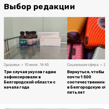
Выбор редакции
Здоровье
10 июня , 14:45
Социальная сфера
20 
Три случая укусов гадюк
Вернуться, чтобы о
зафиксировали в
почти 1 500
Белгородской области с
соотечественников
начала года
в Белгородскую обл
пять лет