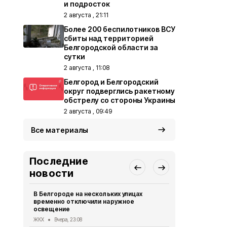
и подросток
2 августа , 21:11
Более 200 беспилотников ВСУ
сбиты над территорией
Белгородской области за
сутки
2 августа , 11:08
Белгород и Белгородский
округ подверглись ракетному
обстрелу со стороны Украины
2 августа , 09:49
Все материалы
Последние
новости
В Белгороде на нескольких улицах
Автомобиль
временно отключили наружное
округа подв
освещение
дрона
ЖКХ
Вчера, 23:08
СВО
Вчера, 1