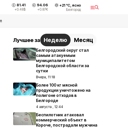
81.41
94.06
+
21
°С,
ясно
+0.48
$
+0.87
€
Белгород
л
Неделю
Месяц
Лучшее за
Белгородский округ стал
самым атакуемым
муниципалитетом
Белгородской области за
сутки
Вчера, 11:18
Более 100 кг мясной
продукции уничтожено на
полигоне отходов в
Белгороде
4 августа , 12:44
Беспилотник атаковал
коммерческий объект в
Короче, пострадали мужчина