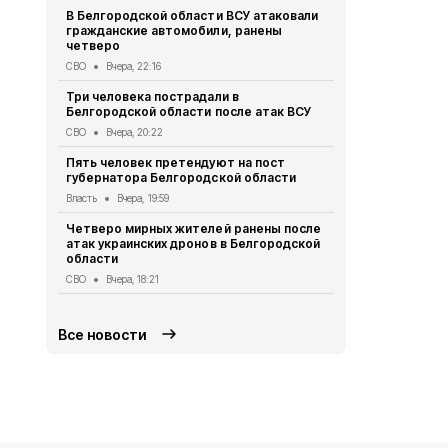
В Белгородской области ВСУ атаковали
Первый эта
гражданские автомобили, ранены
участковый
четверо
области 11 
СВО
Вчера, 22:16
Общество
Вч
Три человека пострадали в
В Белгородс
Белгородской области после атак ВСУ
атак ВСУ по
жителей
СВО
Вчера, 20:22
СВО
Вчера, 1
Пять человек претендуют на пост
губернатора Белгородской области
Водитель л
пострадал 
Власть
Вчера, 19:59
«КамАЗом» 
Четверо мирных жителей ранены после
ДТП
Вчера, 1
атак украинских дронов в Белгородской
области
В Белгородс
родились 50
СВО
Вчера, 18:21
Общество
Вч
Все новости