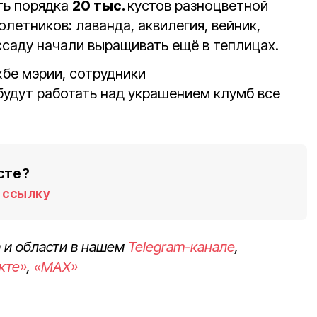
ть порядка
20 тыс.
кустов разноцветной
олетников: лаванда, аквилегия, вейник,
ссаду начали выращивать ещё в теплицах.
жбе мэрии, сотрудники
будут работать над украшением клумб все
сте?
ссылку
 и области в нашем
Telegram-канале
,
кте»
,
«MAX»