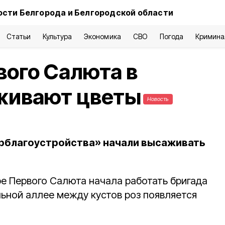
ости Белгорода и Белгородской области
Статьи
Культура
Экономика
СВО
Погода
Кримина
вого Салюта в
живают цветы
Новость
орблагоустройства» начали высаживать
аре Первого Салюта начала работать бригада
льной аллее между кустов роз появляется