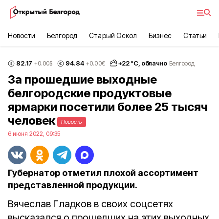
Новости
Белгород
Старый Оскол
Бизнес
Статьи
82.17
94.84
+
22
°С,
облачно
+0.00
$
+0.00
€
Белгород
За прошедшие выходные
белгородские продуктовые
ярмарки посетили более 25 тысяч
человек
Новость
6 июня 2022, 09:35
Губернатор отметил плохой ассортимент
представленной продукции.
Вячеслав Гладков в своих соцсетях
высказался о прошедших на этих выходных