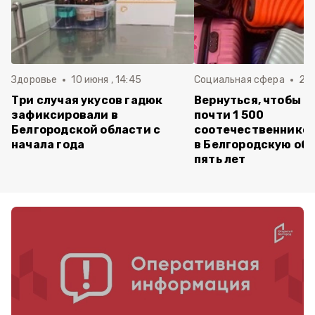
Здоровье
10 июня , 14:45
Социальная сфера
20 
Три случая укусов гадюк
Вернуться, чтобы о
зафиксировали в
почти 1 500
Белгородской области с
соотечественников
начала года
в Белгородскую обл
пять лет