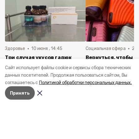
Здоровье
10 июня , 14:45
Социальная сфера
20 
Три случая укусов гадюк
Вернуться, чтобы о
зафиксировали в
почти 1 500
Cайт использует файлы cookie и сервисы сбора технических
Белгородской области с
соотечественников
данных посетителей.
Продолжая пользоваться сайтом, Вы
начала года
в Белгородскую обл
соглашаетесь с
Политикой обработки персональных данных.
пять лет
Принять