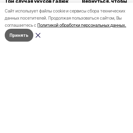
Три случая укусов гадюк
Вернуться, чтобы о
зафиксировали в
почти 1 500
Cайт использует файлы cookie и сервисы сбора технических
Белгородской области с
соотечественников
данных посетителей.
Продолжая пользоваться сайтом, Вы
начала года
в Белгородскую обл
соглашаетесь с
Политикой обработки персональных данных.
пять лет
Принять
4 марта , 17:38
Общество
Фото:
«Открытый Белгород»
Аромасвечи, плед и
водонагреватель: Что подарить