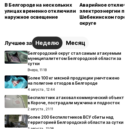
В Белгороде на нескольких
Аварийное отключ
улицах временно отключили
электроэнергии пр
наружное освещение
Шебекинском горо
округе
Неделю
Месяц
Лучшее за
Белгородский округ стал самым атакуемым
муниципалитетом Белгородской области за
сутки
Вчера, 11:18
Более 100 кг мясной продукции уничтожено
на полигоне отходов в Белгороде
4 августа , 12:44
Беспилотник атаковал коммерческий объект
в Короче, пострадали мужчина и подросток
2 августа , 21:11
Более 200 беспилотников ВСУ сбиты над
территорией Белгородской области за сутки
2 августа , 11:08