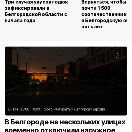
Три случая укусов гадюк
Вернуться, чтобы о
зафиксировали в
почти 1 500
Белгородской области с
соотечественников
начала года
в Белгородскую обл
пять лет
Вчера, 23:08
ЖКХ
Фото:
«Открытый Белгород» (архив)
В Белгороде на нескольких улицах
временно отключили наружное