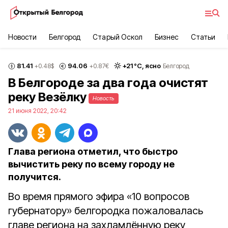
Новости
Белгород
Старый Оскол
Бизнес
Статьи
81.41
94.06
+
21
°С,
ясно
+0.48
$
+0.87
€
Белгород
В Белгороде за два года очистят
реку Везёлку
Новость
21 июня 2022, 20:42
Глава региона отметил, что быстро
вычистить реку по всему городу не
получится.
Во время прямого эфира «10 вопросов
губернатору» белгородка пожаловалась
главе региона на захламлённую реку