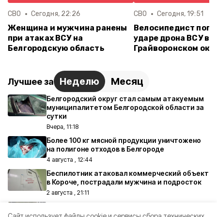
СВО
Сегодня, 22:26
СВО
Сегодня, 19:51
Женщина и мужчина ранены
Велосипедист поги
при атаках ВСУ на
ударе дрона ВСУ в
Белгородскую область
Грайворонском окр
Неделю
Месяц
Лучшее за
Белгородский округ стал самым атакуемым
муниципалитетом Белгородской области за
сутки
Вчера, 11:18
Более 100 кг мясной продукции уничтожено
на полигоне отходов в Белгороде
4 августа , 12:44
Беспилотник атаковал коммерческий объект
в Короче, пострадали мужчина и подросток
2 августа , 21:11
Более 200 беспилотников ВСУ сбиты над
территорией Белгородской области за сутки
Cайт использует файлы cookie и сервисы сбора технических