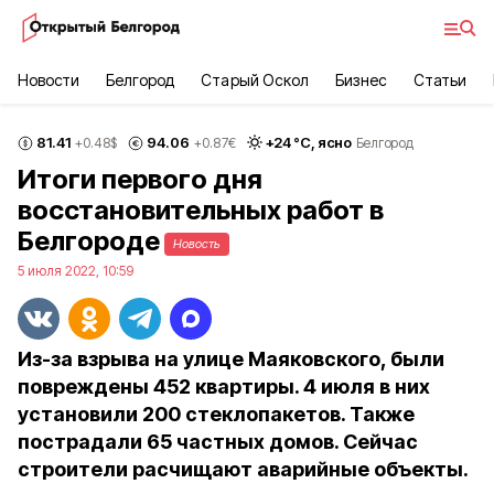
Новости
Белгород
Старый Оскол
Бизнес
Статьи
81.41
94.06
+
24
°С,
ясно
+0.48
$
+0.87
€
Белгород
Итоги первого дня
восстановительных работ в
Белгороде
Новость
5 июля 2022, 10:59
Из-за взрыва на улице Маяковского, были
повреждены 452 квартиры. 4 июля в них
установили 200 стеклопакетов. Также
пострадали 65 частных домов. Сейчас
строители расчищают аварийные объекты.