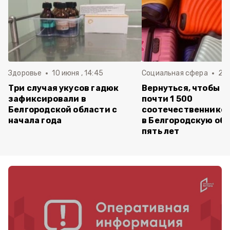
Здоровье
10 июня , 14:45
Социальная сфера
20 
Три случая укусов гадюк
Вернуться, чтобы о
зафиксировали в
почти 1 500
Белгородской области с
соотечественников
начала года
в Белгородскую обл
пять лет