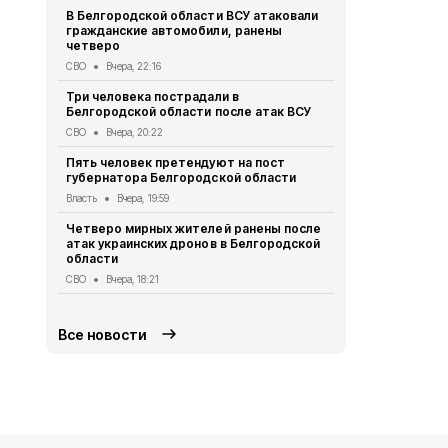
В Белгородской области ВСУ атаковали
Первый эта
гражданские автомобили, ранены
участковый
четверо
области 11 
СВО
Вчера, 22:16
Общество
Вч
Три человека пострадали в
В Белгородс
Белгородской области после атак ВСУ
атак ВСУ по
жителей
СВО
Вчера, 20:22
СВО
Вчера, 1
Пять человек претендуют на пост
губернатора Белгородской области
Водитель л
пострадал 
Власть
Вчера, 19:59
«КамАЗом» 
Четверо мирных жителей ранены после
ДТП
Вчера, 1
атак украинских дронов в Белгородской
области
В Белгородс
родились 50
СВО
Вчера, 18:21
Общество
Вч
Все новости