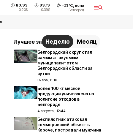
80.93
93.19
+
21
°С,
ясно
-0.20
$
-0.39
€
Белгород
л
Неделю
Месяц
Лучшее за
Белгородский округ стал
самым атакуемым
муниципалитетом
Белгородской области за
сутки
Вчера, 11:18
Более 100 кг мясной
продукции уничтожено на
полигоне отходов в
Белгороде
4 августа , 12:44
Беспилотник атаковал
коммерческий объект в
Короче, пострадали мужчина