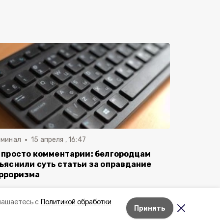
иминал
15 апреля , 16:47
 просто комментарии: белгородцам
ъяснили суть статьи за оправдание
рроризма
лашаетесь с
Политикой обработки
Принять
Лента новостей