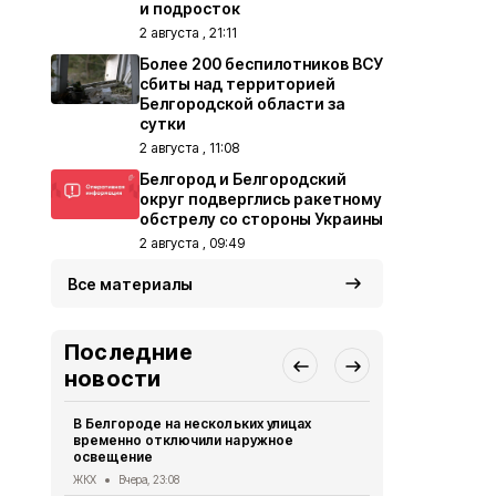
и подросток
2 августа , 21:11
Более 200 беспилотников ВСУ
сбиты над территорией
Белгородской области за
сутки
2 августа , 11:08
Белгород и Белгородский
округ подверглись ракетному
обстрелу со стороны Украины
2 августа , 09:49
Все материалы
Последние
новости
В Белгороде на нескольких улицах
Автомобиль
временно отключили наружное
округа подв
освещение
дрона
ЖКХ
Вчера, 23:08
СВО
Вчера, 1