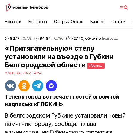
Новости
Белгород
Старый Оскол
Бизнес
Статьи
82.17
94.84
+
27
°С,
облачно
+0.76
$
+0.78
€
Белгород
«Притягательную» стелу
установили на въезде в Губкин
Белгородской области
Новость
6 октября 2022, 14:54
Теперь город встречает гостей огромной
надписью «Г🧲БКИН»
В белгородском Губкине установили новый
памятник городу, сообщил глава
администрации Губкинского горокруга