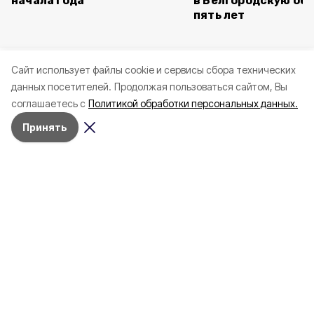
начала года
в Белгородскую обл
пять лет
Cайт использует файлы cookie и сервисы сбора технических
данных посетителей.
Продолжая пользоваться сайтом, Вы
соглашаетесь с
Политикой обработки персональных данных.
Принять
Сегодня, 16:56
Экология
Фото:
ФГБУ «Государственный заповедник «Белогорье»
Экотропу «Вековая дубрава» в
заповеднике «Белогорье»
дополнили новыми стендами