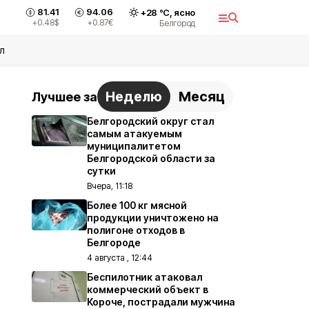
81.41
94.06
+
28
°С,
ясно
+0.48
$
+0.87
€
Белгород
л
Неделю
Месяц
Лучшее за
Белгородский округ стал
самым атакуемым
муниципалитетом
Белгородской области за
сутки
Вчера, 11:18
Более 100 кг мясной
продукции уничтожено на
полигоне отходов в
Белгороде
4 августа , 12:44
Беспилотник атаковал
коммерческий объект в
Короче, пострадали мужчина