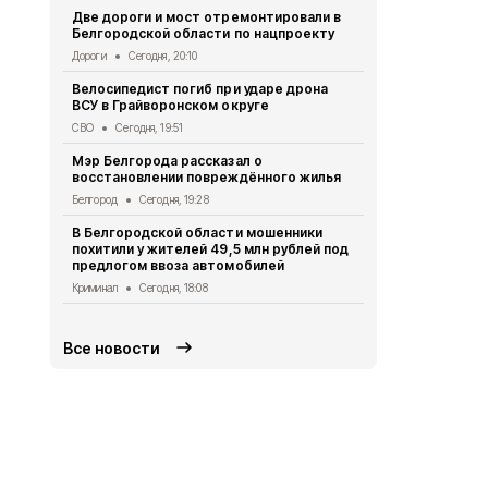
Две дороги и мост отремонтировали в
Александр 
Белгородской области по нацпроекту
Борисовског
освобожден
Дороги
Сегодня, 20:10
Общество
Се
Велосипедист погиб при ударе дрона
ВСУ в Грайворонском округе
В выходные
аномальная
СВО
Сегодня, 19:51
Погода
Сегод
Мэр Белгорода рассказал о
восстановлении повреждённого жилья
Белгородск
лечить тяж
Белгород
Сегодня, 19:28
совместно 
В Белгородской области мошенники
СВО
Сегодня
похитили у жителей 49,5 млн рублей под
предлогом ввоза автомобилей
Ещё четвер
результате 
Криминал
Сегодня, 18:08
СВО
Сегодня
Все новости