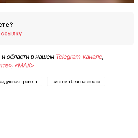
сте?
ссылку
 и области в нашем
Telegram-канале
,
кте»
,
«MAX»
оздушная тревога
система безопасности