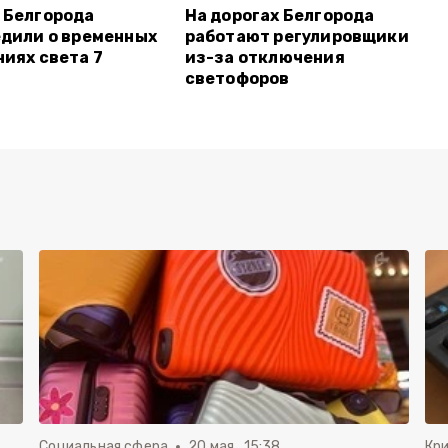
 Белгорода
На дорогах Белгорода
дили о временных
работают регулировщики
иях света 7
из-за отключения
светофоров
Социальная сфера
20 мая , 15:38
Кр