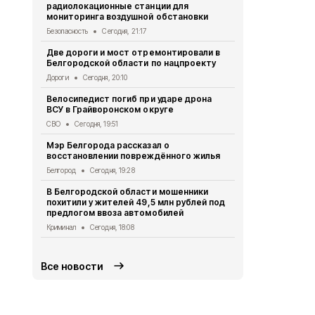
радиолокационные станции для
тяжёлые ра
мониторинга воздушной обстановки
дрона
Безопасность
Сегодня, 21:17
СВО
Сегодня
Две дороги и мост отремонтировали в
Александр 
Белгородской области по нацпроекту
Борисовског
освобожден
Дороги
Сегодня, 20:10
Общество
Се
Велосипедист погиб при ударе дрона
ВСУ в Грайворонском округе
В выходные
аномальная
СВО
Сегодня, 19:51
Погода
Сегод
Мэр Белгорода рассказал о
восстановлении повреждённого жилья
Белгородск
лечить тяж
Белгород
Сегодня, 19:28
совместно 
В Белгородской области мошенники
СВО
Сегодня
похитили у жителей 49,5 млн рублей под
предлогом ввоза автомобилей
Ещё четвер
результате 
Криминал
Сегодня, 18:08
СВО
Сегодня
Все новости