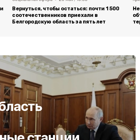
ли
Вернуться, чтобы остаться: почти 1 500
Не
соотечественников приехали в
об
Белгородскую область за пять лет
те
бласть
ные станции