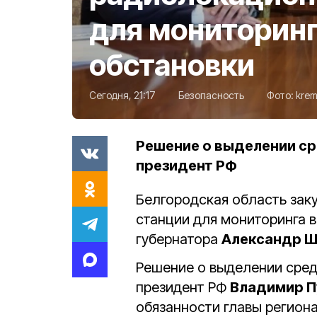
для мониторин
обстановки
Сегодня, 21:17
Безопасность
Фото:
krem
Решение о выделении ср
президент РФ
Белгородская область за
станции для мониторинга 
губернатора
Александр Ш
Решение о выделении сред
президент РФ
Владимир П
обязанности главы региона