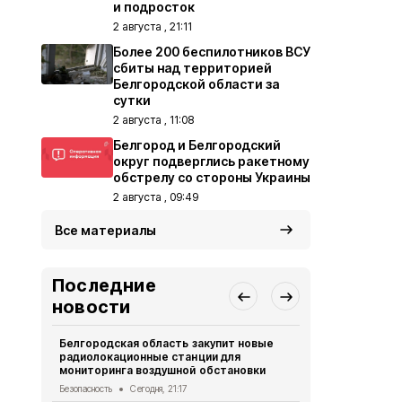
и подросток
2 августа , 21:11
Более 200 беспилотников ВСУ
сбиты над территорией
Белгородской области за
сутки
2 августа , 11:08
Белгород и Белгородский
округ подверглись ракетному
обстрелу со стороны Украины
2 августа , 09:49
Все материалы
Последние
новости
Белгородская область закупит новые
Житель Шеб
радиолокационные станции для
тяжёлые ра
мониторинга воздушной обстановки
дрона
Безопасность
Сегодня, 21:17
СВО
Сегодня