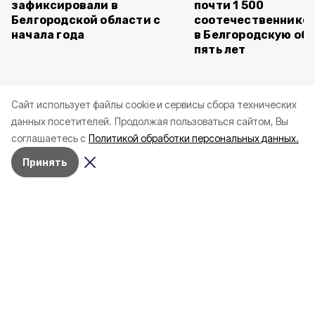
зафиксировали в
почти 1 500
Белгородской области с
соотечественников
начала года
в Белгородскую обл
пять лет
Cайт использует файлы cookie и сервисы сбора технических
данных посетителей.
Продолжая пользоваться сайтом, Вы
соглашаетесь с
Политикой обработки персональных данных.
Принять
Сегодня, 23:06
СВО
Фото:
Ещё двое белгородцев
пострадали при атаках ВСУ