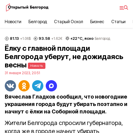
Новости
Белгород
Старый Оскол
Бизнес
Статьи
81.13
93.58
+
22
°С,
ясно
+1.06
$
+1.62
€
Белгород
Ёлку с главной площади
Белгорода уберут, не дожидаясь
весны
Новость
31 января 2023, 20:51
Вячеслав Гладков сообщил, что новогодние
украшения города будут убирать поэтапно и
начнут с ёлки на Соборной площади.
Жители Белгорода спросили губернатора,
когда же в городе начнут убирать