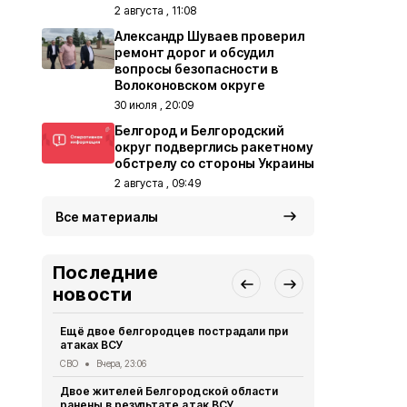
2 августа , 11:08
Александр Шуваев проверил
ремонт дорог и обсудил
вопросы безопасности в
Волоконовском округе
30 июля , 20:09
Белгород и Белгородский
округ подверглись ракетному
обстрелу со стороны Украины
2 августа , 09:49
Все материалы
Последние
новости
Ещё двое белгородцев пострадали при
Президент 
атаках ВСУ
доклад Але
обстановке
СВО
Вчера, 23:06
Безопасность
Двое жителей Белгородской области
ранены в результате атак ВСУ
Оперштаб Б