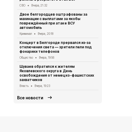
Telegram-к
СВО
Вчера, 21:32
доверять
Двое белгородцев оштрафованы за
Безопасность
махинации с выплатами за якобы
повреждённый при атаке ВСУ
Ещё трое б
автомобиль
ранения в р
Криминал
Вчера, 20:18
СВО
Вчера, 1
Концерт в Белгороде прервался из‑за
Александр 
отключения света — зрители пели под
белгородск
фонарики телефонов
дронами ВС
Общество
Вчера, 19:56
Власть
Вчера
Шуваев обратился к жителям
Владимир П
Яковлевского округа в День
губернатор
освобождения от немецко-фашистских
Александр
захватчиков
Власть
Вчера
Власть
Вчера, 19:23
Все новости