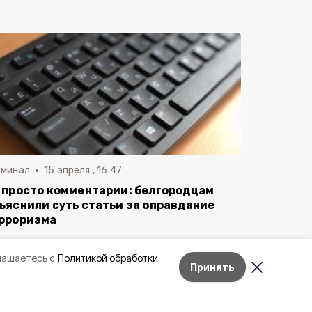
иминал
15 апреля , 16:47
 просто комментарии: белгородцам
ъяснили суть статьи за оправдание
рроризма
лашаетесь с
Политикой обработки
Принять
Лента новостей
Неделю
Месяц
Лучшее за