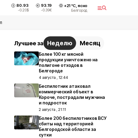
80.93
93.19
+
21
°С,
ясно
-0.20
$
-0.39
€
Белгород
л
Неделю
Месяц
Лучшее за
Более 100 кг мясной
продукции уничтожено на
полигоне отходов в
Белгороде
4 августа , 12:44
Беспилотник атаковал
коммерческий объект в
Короче, пострадали мужчина
и подросток
2 августа , 21:11
Более 200 беспилотников ВСУ
сбиты над территорией
Белгородской области за
сутки