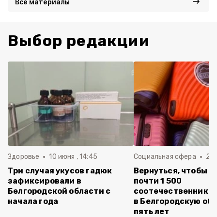
Все материалы
Выбор редакции
Здоровье
10 июня , 14:45
Социальная сфера
20 
Три случая укусов гадюк
Вернуться, чтобы о
зафиксировали в
почти 1 500
Белгородской области с
соотечественников
начала года
в Белгородскую обл
пять лет