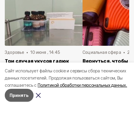
Здоровье
10 июня , 14:45
Социальная сфера
20 
Три случая укусов гадюк
Вернуться, чтобы о
зафиксировали в
почти 1 500
Cайт использует файлы cookie и сервисы сбора технических
Белгородской области с
соотечественников
данных посетителей.
Продолжая пользоваться сайтом, Вы
начала года
в Белгородскую обл
соглашаетесь с
Политикой обработки персональных данных.
пять лет
Принять