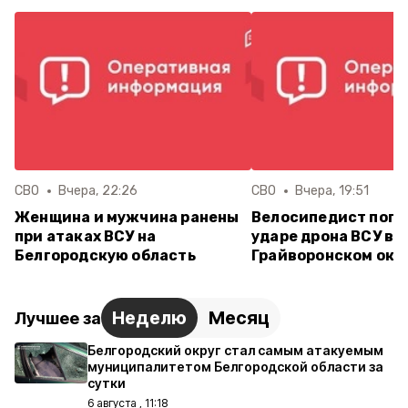
СВО
Вчера, 22:26
СВО
Вчера, 19:51
Женщина и мужчина ранены
Велосипедист поги
при атаках ВСУ на
ударе дрона ВСУ в
Белгородскую область
Грайворонском окр
Неделю
Месяц
Лучшее за
Белгородский округ стал самым атакуемым
муниципалитетом Белгородской области за
сутки
6 августа , 11:18