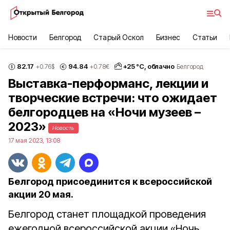
Новости
Белгород
Старый Оскол
Бизнес
Статьи
82.17
94.84
+
25
°С,
облачно
+0.76
$
+0.78
€
Белгород
Выставка-перформанс, лекции и
творческие встречи: что ожидает
белгородцев на «Ночи музеев –
2023»
Новость
17 мая 2023, 13:08
Белгород присоединится к всероссийской
акции 20 мая.
Белгород станет площадкой проведения
ежегодной всероссийской акции «Ночь