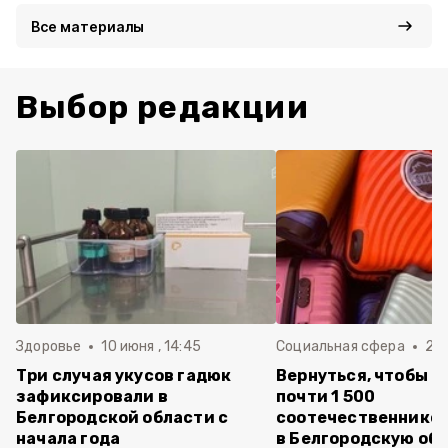
Все материалы
Выбор редакции
Здоровье
10 июня , 14:45
Социальная сфера
20 
Три случая укусов гадюк
Вернуться, чтобы о
зафиксировали в
почти 1 500
Белгородской области с
соотечественников
начала года
в Белгородскую обл