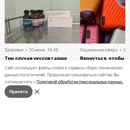
Здоровье
10 июня , 14:45
Социальная сфера
20 
Три случая укусов гадюк
Вернуться, чтобы о
зафиксировали в
почти 1 500
Cайт использует файлы cookie и сервисы сбора технических
Белгородской области с
соотечественников
данных посетителей.
Продолжая пользоваться сайтом, Вы
начала года
в Белгородскую обл
соглашаетесь с
Политикой обработки персональных данных.
пять лет
Принять