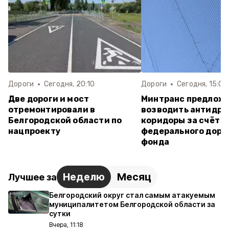
Дороги
Сегодня, 20:10
Дороги
Сегодня, 15:07
Две дороги и мост
Минтранс предлож
отремонтировали в
возводить антидр
Белгородской области по
коридоры за счёт
нацпроекту
федерального доро
фонда
Неделю
Месяц
Лучшее за
Белгородский округ стал самым атакуемым
муниципалитетом Белгородской области за
сутки
Вчера, 11:18