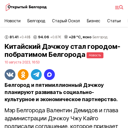
Новости
Белгород
Старый Оскол
Бизнес
Статьи
81.41
94.06
+
28
°С,
ясно
+0.48
$
+0.87
€
Белгород
Китайский Дэчжоу стал городом-
побратимом Белгорода
Новость
10 августа 2023, 16:53
Белгород и пятимиллионный Дэчжоу
планируют развивать социально-
культурное и экономическое партнерство.
Мэр Белгорода Валентин Демидов и глава
администрации Дэчжоу Чжу Кайго
подписали соглашение, которое признает